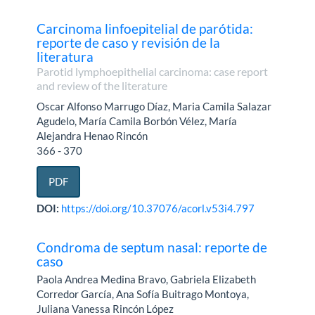
Carcinoma linfoepitelial de parótida:
reporte de caso y revisión de la
literatura
Parotid lymphoepithelial carcinoma: case report
and review of the literature
Oscar Alfonso Marrugo Díaz, Maria Camila Salazar
Agudelo, María Camila Borbón Vélez, María
Alejandra Henao Rincón
366 - 370
PDF
DOI:
https://doi.org/10.37076/acorl.v53i4.797
Condroma de septum nasal: reporte de
caso
Paola Andrea Medina Bravo, Gabriela Elizabeth
Corredor García, Ana Sofía Buitrago Montoya,
Juliana Vanessa Rincón López