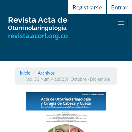
Navegación
Registrarse
Entrar
principal
Contenido
principal
Toggl
Barra
navig
lateral
Inicio
Archivos
Vol. 53 Núm. 4 (2025): Octubre - Diciembre