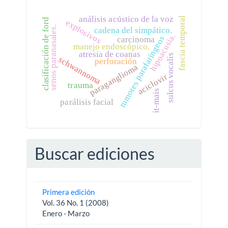
análisis acústico de la voz
fascia temporal
clasificación de ford
explosivos
senos paranasales.
cadena del simpático.
hipoacusia.
tumores parafaríngeos
carcinoma
manejo endoscópico.
atresia de coanas
sulcus vocalis
schwannoma
perforación
paraganglioma
aciclovir
trauma
it-mais
parálisis facial
Buscar ediciones
Primera edición
Vol. 36 No. 1 (2008)
Enero - Marzo