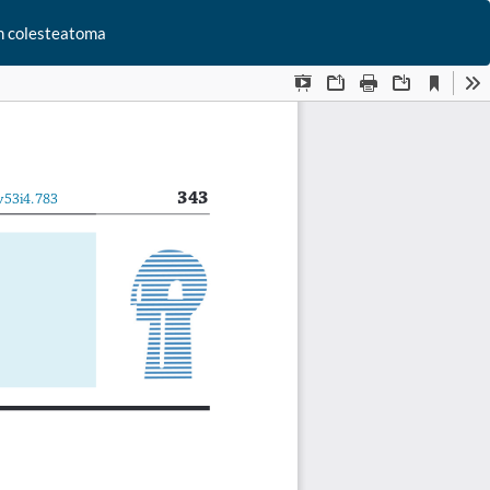
De
on colesteatoma