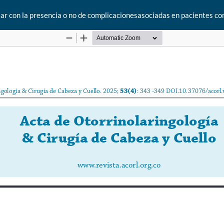
ular con la presencia o no de complicacionesasociadas en pacientes c