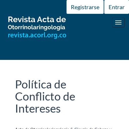
Navegación
Registrarse
Entrar
principal
Contenido
principal
Toggl
Barra
navig
lateral
Política de
Conflicto de
Intereses