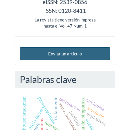
eISSN: 2539-0856
ISSN: 0120-8411
La revista tiene versión impresa
hasta el Vol. 47 Num. 1
Enviar un artículo
Palabras clave
paraganglioma
perforación
tratamiento
house brackman
carcinoma
cadena del simpático.
senos paranasales.
aciclovir
parálisis facial
parótida
explosivos
schwannoma
it-mais