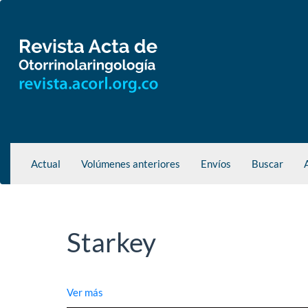
Navegación
principal
Contenido
principal
Barra
lateral
Actual
Volúmenes anteriores
Envíos
Buscar
Starkey
Ver más