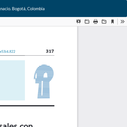
De
gnacio. Bogotá, Colombia