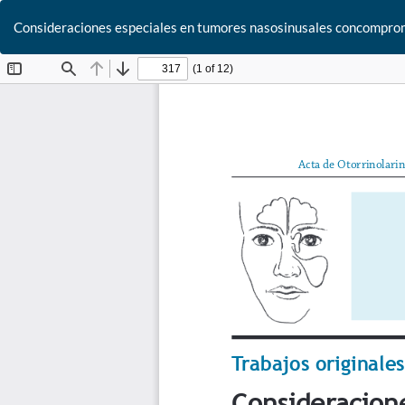
Consideraciones especiales en tumores nasosinusales concompromis