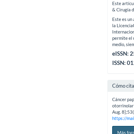
Este artícu
& Cirugía 
Este es un 
la Licenci
Internacion
permite el 
medio, siem
eISSN: 
ISSN: 0
Cómo cit
Cáncer papi
otorrinolar
Aug. 8];53
https://mai
Más for