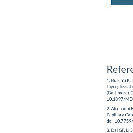
Refer
1. Bu F, Yu K,
thyroglossal 
(Baltimore).
10.1097/MD
2. Alrohaimi 
Papillary Ca
doi: 10.7759
3. Dai GF, Li 