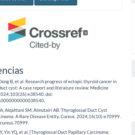
0
encias
 Dong B, et al. Research progress of ectopic thyroid cancer in
duct cyst: A case report and literature review. Medicine
 2024;103(26):e38540. doi:
.0000000000038540.
FA, Alqahtani SM, Almutairi AB. Thyroglossal Duct Cyst
rcinoma: A Rare Disease Entity. Cureus. 2024;16(10):e70999.
/cureus.70999.
SY, Yin YQ, et al. [Thyroglossal Duct Papillary Carcinoma: