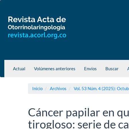
Navegación
principal
Contenido
principal
Barra
lateral
Actual
Volúmenes anteriores
Envíos
Buscar
Inicio
Archivos
Vol. 53 Núm. 4 (2025): Octub
Cáncer papilar en qu
tirogloso: serie de c