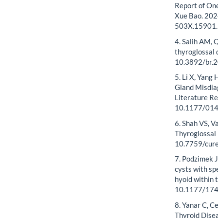
Report of On
Xue Bao. 202
503X.15901.
4. Salih AM, 
thyroglossal 
10.3892/br.
5. Li X, Yang
Gland Misdia
Literature R
10.1177/01
6. Shah VS, V
Thyroglossal
10.7759/cur
7. Podzimek J
cysts with sp
hyoid within 
10.1177/17
8. Yanar C, Ce
Thyroid Disea