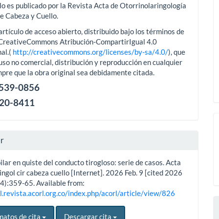
lo es publicado por la Revista Acta de Otorrinolaringología
de Cabeza y Cuello.
artículo de acceso abierto, distribuido bajo los términos de
aCreativeCommons Atribución-CompartirIgual 4.0
al.(
http://creativecommons.org/licenses/by-sa/4.0/
), que
uso no comercial, distribución y reproducción en cualquier
pre que la obra original sea debidamente citada.
2539-0856
120-8411
ar
lar en quiste del conducto tirogloso: serie de casos. Acta
ingol cir cabeza cuello [Internet]. 2026 Feb. 9 [cited 2026
(4):359-65. Available from:
l.revista.acorl.org.co/index.php/acorl/article/view/826
matos de cita
Descargar cita