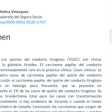
nido
 Molina Velasquez
vadoreño del Seguro Social
pal
d.org/0000-0002-0520-2707
men
lo
:
Los quistes del conducto tirogloso (TGDC) son restos
 la glándula tiroides. El carcinoma papilar del conducto
extremadamente raro en la práctica clínica.
Casos clínicos:
se
atro casos de carcinoma papilar del quiste del conducto
cusión:
el carcinoma papilar del quiste del conducto tirogloso
ra un hallazgo poco frecuente, que se presenta en
nte el 1% de los casos de quiste del conducto tirogloso. Se
la tiroidectomía total para los casos con transformación
ecialmente si hay evidencia de invasión o cuando el tumor
tímetro de tamaño.
Conclusión:
los carcinomas que surgen de
l quiste del conducto tiro­gloso son poco frecuentes y pueden