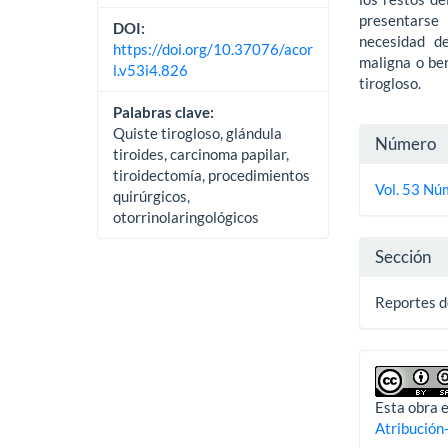
presentarse 
DOI:
necesidad d
https://doi.org/10.37076/acor
maligna o ben
l.v53i4.826
tirogloso.
Palabras clave:
Detall
Quiste tirogloso, glándula
Número
tiroides, carcinoma papilar,
del
tiroidectomía, procedimientos
Vol. 53 Nú
quirúrgicos,
artícu
otorrinolaringológicos
Sección
Reportes d
Esta obra e
Atribución