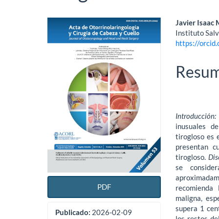
Barra
Conte
Javier Isaac
Instituto Sal
lateral
princi
https://orci
del
del
Resu
artículo
artícu
Introducción
inusuales de
tirogloso es 
presentan cu
tirogloso.
Dis
se conside
aproximadame
PDF
recomien­da 
maligna, esp
supera 1 cen
Publicado:
2026-02-09
los restos de