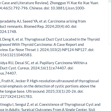
e Case and Literature Review]. Zhongguo Yi Xue Ke Xue Yuan
4;46(5):792-796. Chinese. doi: 10.3881/j.issn.1000-
Qaradakhy AJ, Saeed YA, et al. Carcinoma arising from
duct remnants. Biomed Rep. 2024;20(4):60. doi:
2024.1748.
 H, Deng X, et al. Thyroglossal Duct Cyst Located in the Thyroid
gnosed With Thyroid Carcinoma: A Case Report and
eview. Ear Nose Throat J. 2024;103(2):NP124-NP127. doi:
455613211040583.
aidya RU, Desai SC, et al. Papillary Carcinoma Within a
 Duct Cyst. Cureus. 2024;16(11):e74407. doi:
eus.74407.
, Fruth K, Jecker P. High-resolution ultrasound of thyroglossal
ecial emphasis on the detection of cystic portions above the
the tongue base. Ultrasound. 2025;33(1):20-26. doi:
42271X241241783.
tinoglu I, Sengul Z, et al. Coexistence of Thyroglossal Cyst and
se in Adults: Surgical Outcomes From A Single Center. Sisli