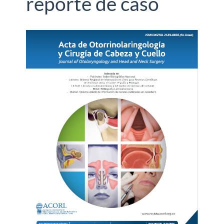
reporte de caso
Barra
lateral
del
artículo