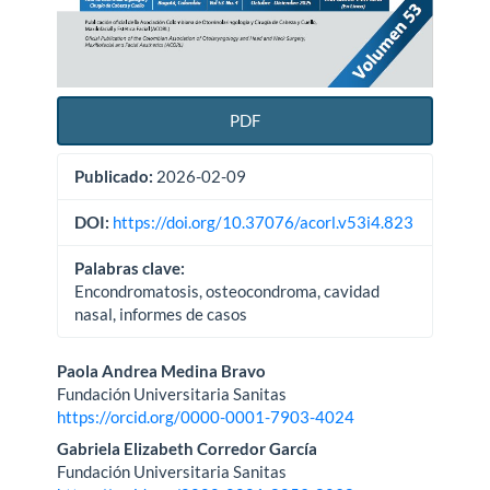
PDF
Publicado:
2026-02-09
DOI:
https://doi.org/10.37076/acorl.v53i4.823
Palabras clave:
Encondromatosis, osteocondroma, cavidad
nasal, informes de casos
Contenido
Paola Andrea Medina Bravo
Fundación Universitaria Sanitas
principal
https://orcid.org/0000-0001-7903-4024
del
Gabriela Elizabeth Corredor García
Fundación Universitaria Sanitas