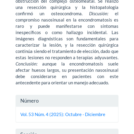
obstrucción del complejo osteomeatal. Se realizó
una resección quirúrgica y la histopatología
confirmó un osteocondroma.
Discusión:
el
compromiso nasosinusal en la encondro­matosis es
raro y puede manifestarse con síntomas
inespecíficos o como hallazgo incidental. Las
imágenes diagnósticas son fundamentales para
caracterizar la lesión, y la resección quirúrgica
continúa siendo el tratamiento de elección, dado que
estas lesiones no responden a terapias adyuvantes.
Conclusión:
aunque la encondroma­tosis suele
afectar huesos largos, su presentación nasosinusal
debe considerarse en pacientes con este
antecedente para orientar un manejo adecuado.
Detalles
Número
del
Vol. 53 Núm. 4 (2025): Octubre - Diciembre
artículo