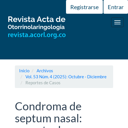
Navegación
Registrarse
Entrar
principal
Contenido
principal
Toggl
Barra
navig
lateral
Inicio
Archivos
Vol. 53 Núm. 4 (2025): Octubre - Diciembre
Reportes de Casos
Condroma de
septum nasal: