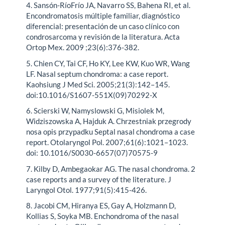
4. Sansón-RíoFrío JA, Navarro SS, Bahena RI, et al.
Encondromatosis múltiple familiar, diagnóstico
diferencial: presentación de un caso clínico con
condrosarcoma y revisión de la literatura. Acta
Ortop Mex. 2009 ;23(6):376-382.
5. Chien CY, Tai CF, Ho KY, Lee KW, Kuo WR, Wang
LF. Nasal septum chondroma: a case report.
Kaohsiung J Med Sci. 2005;21(3):142–145.
doi:10.1016/S1607-551X(09)70292-X
6. Scierski W, Namyslowski G, Misiolek M,
Widziszowska A, Hajduk A. Chrzestniak przegrody
nosa opis przypadku Septal nasal chondroma a case
report. Otolaryngol Pol. 2007;61(6):1021–1023.
doi: 10.1016/S0030-6657(07)70575-9
7. Kilby D, Ambegaokar AG. The nasal chondroma. 2
case reports and a survey of the literature. J
Laryngol Otol. 1977;91(5):415-426.
8. Jacobi CM, Hiranya ES, Gay A, Holzmann D,
Kollias S, Soyka MB. Enchondroma of the nasal