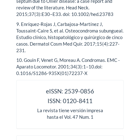
septum due to Ollier disease: a case report and
review of the literature. Head Neck.
2015;37(3):E30–E33. doi: 10.1002/hed.23783
9. Enríquez-Rojas J, Carbajosa-Martínez J,
Toussaint-Caire S, et al. Osteocondroma subungueal.
Estudio clínico, histopatológico y quirúrgico de cinco
casos. Dermatol Cosm Med Quir. 2017;15(4):227-
231.
10. Gouin F, Venet G, Moreau A. Condromas. EMC -
Aparato Locomotor. 2001;34(3):1–10.doi:
0.1016/S1286-935X(01)72237-X
issn
eISSN: 2539-0856
ISSN: 0120-8411
La revista tiene versión impresa
hasta el Vol. 47 Num. 1