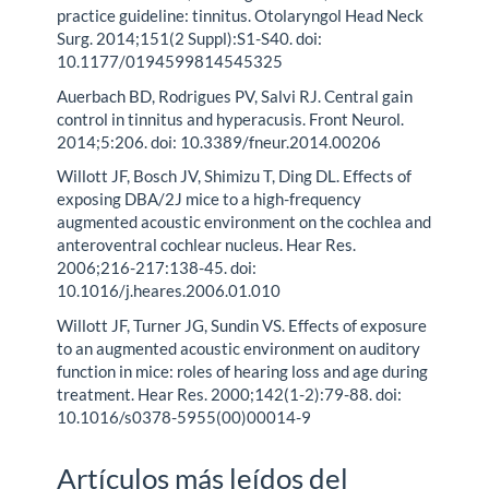
practice guideline: tinnitus. Otolaryngol Head Neck
Surg. 2014;151(2 Suppl):S1-S40. doi:
10.1177/0194599814545325
Auerbach BD, Rodrigues PV, Salvi RJ. Central gain
control in tinnitus and hyperacusis. Front Neurol.
2014;5:206. doi: 10.3389/fneur.2014.00206
Willott JF, Bosch JV, Shimizu T, Ding DL. Effects of
exposing DBA/2J mice to a high-frequency
augmented acoustic environment on the cochlea and
anteroventral cochlear nucleus. Hear Res.
2006;216-217:138-45. doi:
10.1016/j.heares.2006.01.010
Willott JF, Turner JG, Sundin VS. Effects of exposure
to an augmented acoustic environment on auditory
function in mice: roles of hearing loss and age during
treatment. Hear Res. 2000;142(1-2):79-88. doi:
10.1016/s0378-5955(00)00014-9
Artículos más leídos del