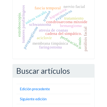
nervio facial
tumores parafaríngeos
fascia temporal
hipoacusia.
explosivos
sulcus vocalis
trauma
estroboscopia.
tratamiento
condrosarcoma mixoide
schwannoma
hemangioma
paraganglioma
parálisis facial
atresia de coanas
cadena del simpático.
perforación
aciclovir
it-mais
membrana timpánica
faringostoma
Buscar artículos
Edición precedente
Siguiente edición