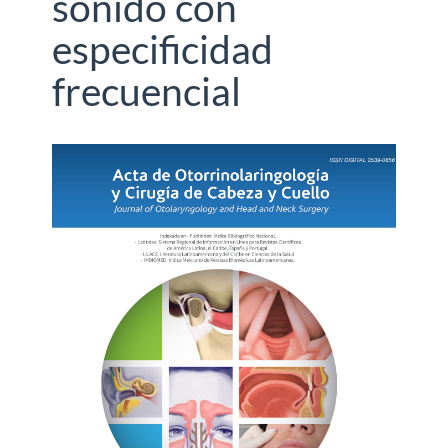
sonido con
especificidad
frecuencial
Barra
lateral
del
artículo