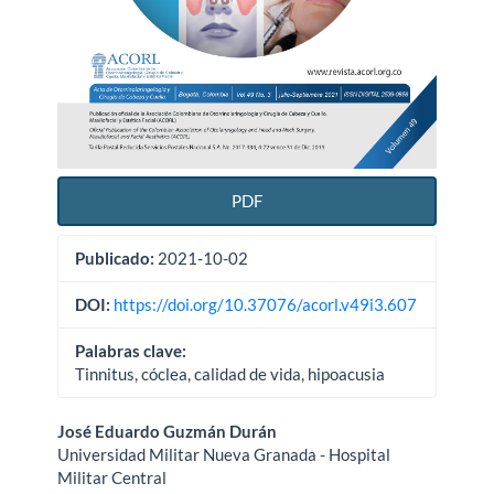
PDF
Publicado:
2021-10-02
DOI:
https://doi.org/10.37076/acorl.v49i3.607
Palabras clave:
Tinnitus, cóclea, calidad de vida, hipoacusia
Contenido
José Eduardo Guzmán Durán
Universidad Militar Nueva Granada - Hospital
principal
Militar Central