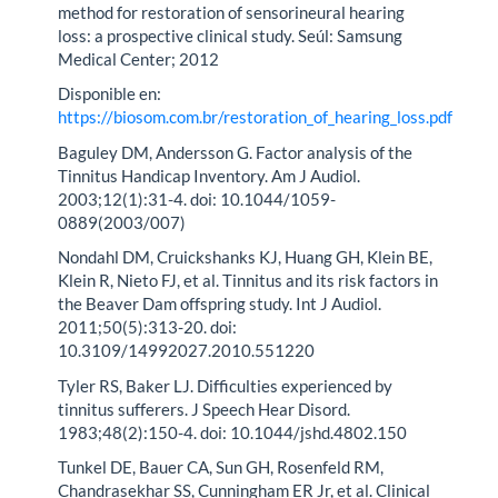
method for restoration of sensorineural hearing
loss: a prospective clinical study. Seúl: Samsung
Medical Center; 2012
Disponible en:
https://biosom.com.br/restoration_of_hearing_loss.pdf
Baguley DM, Andersson G. Factor analysis of the
Tinnitus Handicap Inventory. Am J Audiol.
2003;12(1):31-4. doi: 10.1044/1059-
0889(2003/007)
Nondahl DM, Cruickshanks KJ, Huang GH, Klein BE,
Klein R, Nieto FJ, et al. Tinnitus and its risk factors in
the Beaver Dam offspring study. Int J Audiol.
2011;50(5):313-20. doi:
10.3109/14992027.2010.551220
Tyler RS, Baker LJ. Difficulties experienced by
tinnitus sufferers. J Speech Hear Disord.
1983;48(2):150-4. doi: 10.1044/jshd.4802.150
Tunkel DE, Bauer CA, Sun GH, Rosenfeld RM,
Chandrasekhar SS, Cunningham ER Jr, et al. Clinical