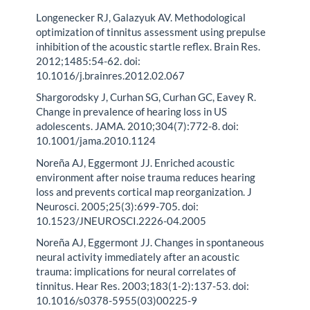
Longenecker RJ, Galazyuk AV. Methodological
optimization of tinnitus assessment using prepulse
inhibition of the acoustic startle reflex. Brain Res.
2012;1485:54-62. doi:
10.1016/j.brainres.2012.02.067
Shargorodsky J, Curhan SG, Curhan GC, Eavey R.
Change in prevalence of hearing loss in US
adolescents. JAMA. 2010;304(7):772-8. doi:
10.1001/jama.2010.1124
Noreña AJ, Eggermont JJ. Enriched acoustic
environment after noise trauma reduces hearing
loss and prevents cortical map reorganization. J
Neurosci. 2005;25(3):699-705. doi:
10.1523/JNEUROSCI.2226-04.2005
Noreña AJ, Eggermont JJ. Changes in spontaneous
neural activity immediately after an acoustic
trauma: implications for neural correlates of
tinnitus. Hear Res. 2003;183(1-2):137-53. doi:
10.1016/s0378-5955(03)00225-9