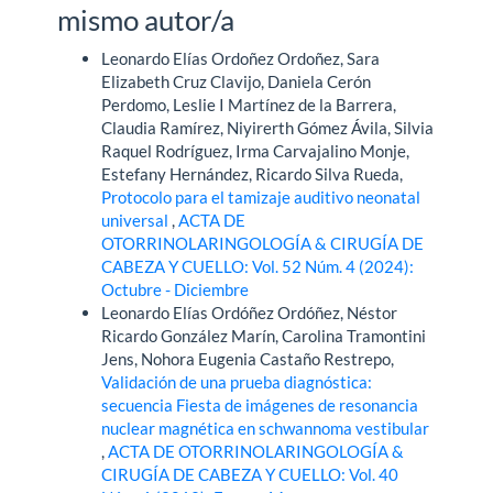
mismo autor/a
Leonardo Elías Ordoñez Ordoñez, Sara
Elizabeth Cruz Clavijo, Daniela Cerón
Perdomo, Leslie I Martínez de la Barrera,
Claudia Ramírez, Niyirerth Gómez Ávila, Silvia
Raquel Rodríguez, Irma Carvajalino Monje,
Estefany Hernández, Ricardo Silva Rueda,
Protocolo para el tamizaje auditivo neonatal
universal
,
ACTA DE
OTORRINOLARINGOLOGÍA & CIRUGÍA DE
CABEZA Y CUELLO: Vol. 52 Núm. 4 (2024):
Octubre - Diciembre
Leonardo Elías Ordóñez Ordóñez, Néstor
Ricardo González Marín, Carolina Tramontini
Jens, Nohora Eugenia Castaño Restrepo,
Validación de una prueba diagnóstica:
secuencia Fiesta de imágenes de resonancia
nuclear magnética en schwannoma vestibular
,
ACTA DE OTORRINOLARINGOLOGÍA &
CIRUGÍA DE CABEZA Y CUELLO: Vol. 40