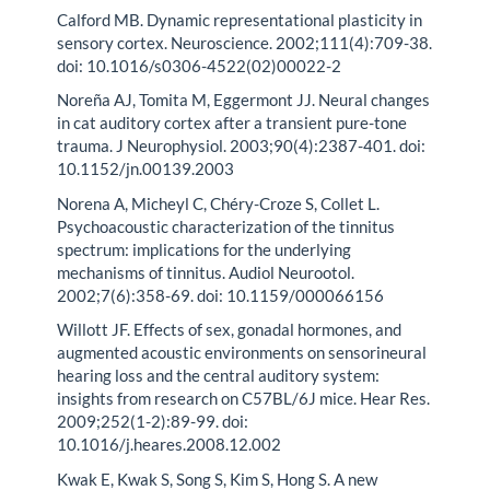
Calford MB. Dynamic representational plasticity in
sensory cortex. Neuroscience. 2002;111(4):709-38.
doi: 10.1016/s0306-4522(02)00022-2
Noreña AJ, Tomita M, Eggermont JJ. Neural changes
in cat auditory cortex after a transient pure-tone
trauma. J Neurophysiol. 2003;90(4):2387-401. doi:
10.1152/jn.00139.2003
Norena A, Micheyl C, Chéry-Croze S, Collet L.
Psychoacoustic characterization of the tinnitus
spectrum: implications for the underlying
mechanisms of tinnitus. Audiol Neurootol.
2002;7(6):358-69. doi: 10.1159/000066156
Willott JF. Effects of sex, gonadal hormones, and
augmented acoustic environments on sensorineural
hearing loss and the central auditory system:
insights from research on C57BL/6J mice. Hear Res.
2009;252(1-2):89-99. doi:
10.1016/j.heares.2008.12.002
Kwak E, Kwak S, Song S, Kim S, Hong S. A new