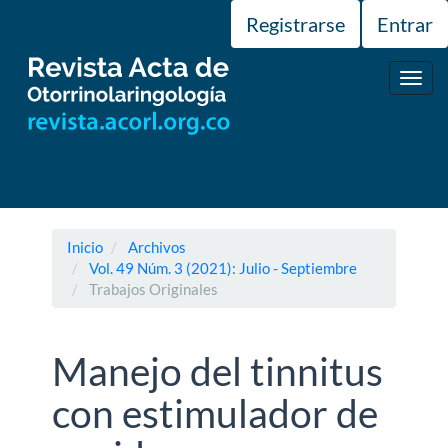
Navegación
Registrarse
Entrar
principal
Contenido
principal
Toggl
Barra
navig
lateral
Inicio
Archivos
Vol. 49 Núm. 3 (2021): Julio - Septiembre
Trabajos Originales
Manejo del tinnitus
con estimulador de