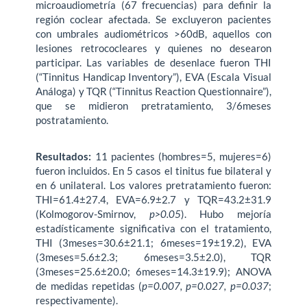
microaudiometría (67 frecuencias) para definir la
región coclear afectada. Se excluyeron pacientes
con umbrales audiométricos >60dB, aquellos con
lesiones retrococleares y quienes no desearon
participar. Las variables de desenlace fueron THI
(“Tinnitus Handicap Inventory”), EVA (Escala Visual
Análoga) y TQR (“Tinnitus Reaction Questionnaire”),
que se midieron pretratamiento, 3/6meses
postratamiento.
Resultados:
11 pacientes (hombres=5, mujeres=6)
fueron incluidos. En 5 casos el tinitus fue bilateral y
en 6 unilateral. Los valores pretratamiento fueron:
THI=61.4±27.4, EVA=6.9±2.7 y TQR=43.2±31.9
(Kolmogorov-Smirnov,
p>0.05
). Hubo mejoría
estadísticamente significativa con el tratamiento,
THI (3meses=30.6±21.1; 6meses=19±19.2), EVA
(3meses=5.6±2.3; 6meses=3.5±2.0), TQR
(3meses=25.6±20.0; 6meses=14.3±19.9); ANOVA
de medidas repetidas (
p=0.007, p=0.027, p=0.037
;
respectivamente).