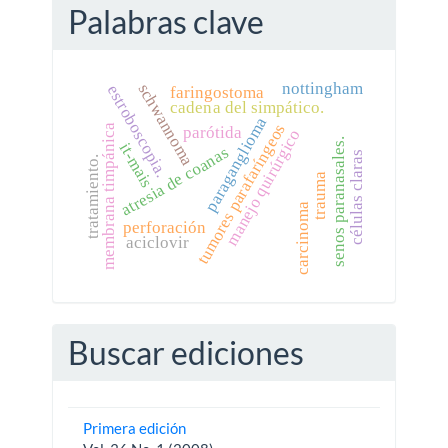
Palabras clave
nottingham
schwannoma
estroboscopia.
faringostoma
cadena del simpático.
paraganglioma
tumores parafaríngeos
membrana timpánica
parótida
manejo quirúrgico
senos paranasales.
it-mais
atresia de coanas
células claras
tratamiento.
trauma
carcinoma
perforación
aciclovir
Buscar ediciones
Primera edición