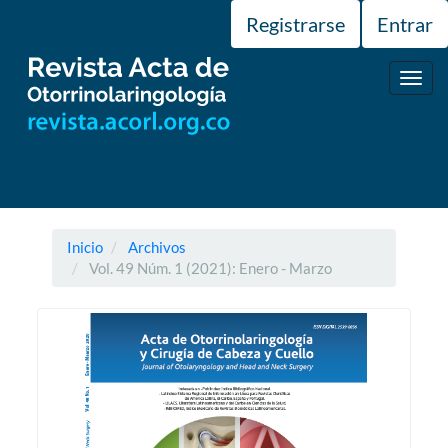
Navegación
Registrarse
Entrar
principal
Contenido
principal
Toggl
Barra
navig
lateral
Inicio
Archivos
Vol. 49 Núm. 1 (2021): Enero - Marzo