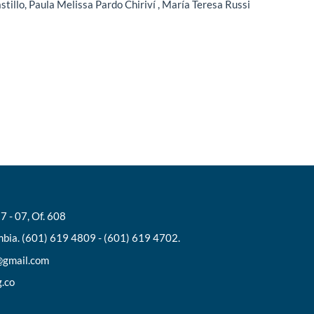
llo, Paula Melissa Pardo Chiriví , María Teresa Russi
7 - 07, Of. 608
bia. (601) 619 4809 - (601) 619 4702.
l@gmail.com
g.co