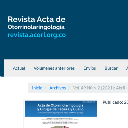
Navegación
principal
Contenido
principal
Barra
lateral
Actual
Volúmenes anteriores
Envíos
Buscar
Inicio
Archivos
Vol. 49 Núm. 2 (2021): Abril -
Publicado:
2