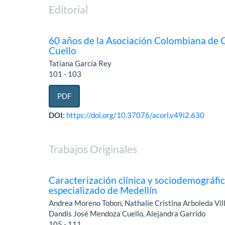
Editorial
60 años de la Asociación Colombiana de O
Cuello
Tatiana García Rey
101 - 103
PDF
DOI:
https://doi.org/10.37076/acorl.v49i2.630
Trabajos Originales
Caracterización clínica y sociodemográfic
especializado de Medellín
Andrea Moreno Tobon, Nathalie Cristina Arboleda Vil
Dandis José Mendoza Cuello, Alejandra Garrido
105 - 111