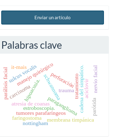
Enviar un artículo
Palabras clave
manejo quirúrgico
sulcus vocalis
it-mais
cadena del simpático.
nervio facial
parálisis facial
perforación
schwannoma
tratamiento
hipoacusia.
aciclovir
carcinoma
trauma
paraganglioma
parótida
atresia de coanas
estroboscopia.
tumores parafaríngeos
faringostoma
membrana timpánica
nottingham