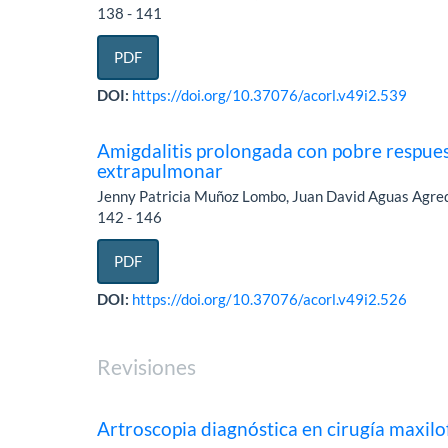
138 - 141
PDF
DOI:
https://doi.org/10.37076/acorl.v49i2.539
Amigdalitis prolongada con pobre respues
extrapulmonar
Jenny Patricia Muñoz Lombo, Juan David Aguas Agred
142 - 146
PDF
DOI:
https://doi.org/10.37076/acorl.v49i2.526
Revisiones
Artroscopia diagnóstica en cirugía maxilo