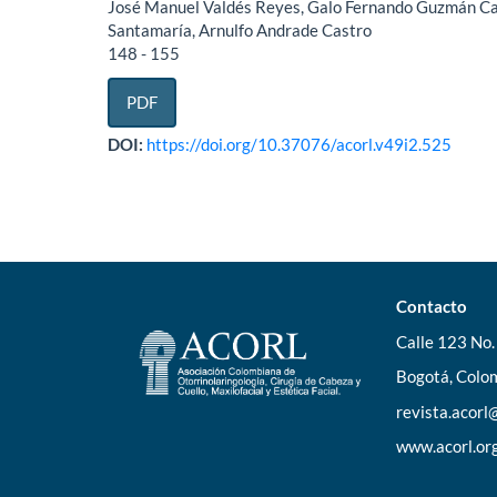
José Manuel Valdés Reyes, Galo Fernando Guzmán Casti
Santamaría, Arnulfo Andrade Castro
148 - 155
PDF
DOI:
https://doi.org/10.37076/acorl.v49i2.525
Contacto
Calle 123 No. 
Bogotá, Colom
revista.acor
www.acorl.or