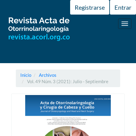
Navegación
Registrarse
Entrar
principal
Contenido
principal
Toggl
Barra
navig
lateral
Inicio
Archivos
Vol. 49 Núm. 3 (2021): Julio - Septiembre