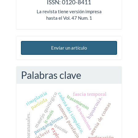
ISSN: 0120-8411
La revista tiene versión impresa
hasta el Vol. 47 Num. 1
Enviar un artículo
Palabras clave
rinoplastia
manejo quirúrgico
cadena del simpático.
fascia temporal
tratamiento
hipoacusia.
parótida
atresia de coanas
tumores parafaríngeos
schwannoma
it-mais
senos paranasales.
paraganglioma
trauma
aciclovir