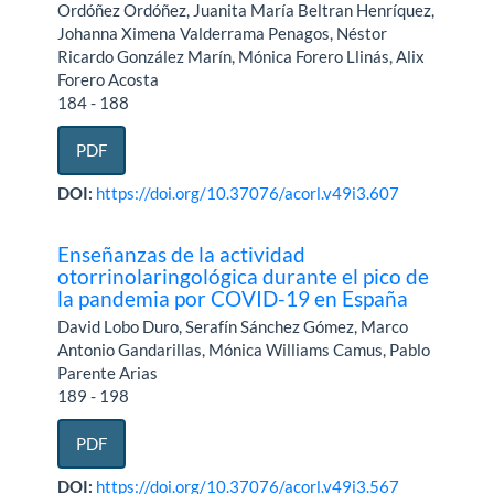
Ordóñez Ordóñez, Juanita María Beltran Henríquez,
Johanna Ximena Valderrama Penagos, Néstor
Ricardo González Marín, Mónica Forero Llinás, Alix
Forero Acosta
184 - 188
PDF
DOI:
https://doi.org/10.37076/acorl.v49i3.607
Enseñanzas de la actividad
otorrinolaringológica durante el pico de
la pandemia por COVID-19 en España
David Lobo Duro, Serafín Sánchez Gómez, Marco
Antonio Gandarillas, Mónica Williams Camus, Pablo
Parente Arias
189 - 198
PDF
DOI:
https://doi.org/10.37076/acorl.v49i3.567