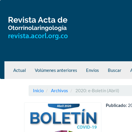
Navegación
principal
Contenido
principal
Barra
lateral
Actual
Volúmenes anteriores
Envíos
Buscar
Inicio
Archivos
2020: e-Boletín (Abril)
Publicado:
2