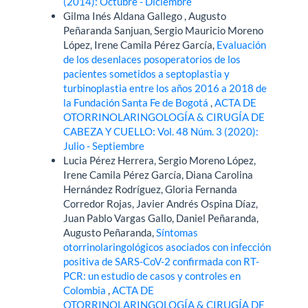
(2014): Octubre - Diciembre
Gilma Inés Aldana Gallego , Augusto
Peñaranda Sanjuan, Sergio Mauricio Moreno
López, Irene Camila Pérez García,
Evaluación
de los desenlaces posoperatorios de los
pacientes sometidos a septoplastia y
turbinoplastia entre los años 2016 a 2018 de
la Fundación Santa Fe de Bogotá
,
ACTA DE
OTORRINOLARINGOLOGÍA & CIRUGÍA DE
CABEZA Y CUELLO: Vol. 48 Núm. 3 (2020):
Julio - Septiembre
Lucia Pérez Herrera, Sergio Moreno López,
Irene Camila Pérez García, Diana Carolina
Hernández Rodríguez, Gloria Fernanda
Corredor Rojas, Javier Andrés Ospina Díaz,
Juan Pablo Vargas Gallo, Daniel Peñaranda,
Augusto Peñaranda,
Síntomas
otorrinolaringológicos asociados con infección
positiva de SARS-CoV-2 confirmada con RT-
PCR: un estudio de casos y controles en
Colombia
,
ACTA DE
OTORRINOLARINGOLOGÍA & CIRUGÍA DE