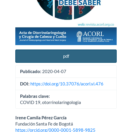
pdf
Publicado:
2020-04-07
DOI:
https://doi.org/10.37076/acorl.vi.476
Palabras clave:
COVID 19, otorrinolaringologia
Contenido
Irene Camila Pérez García
Fundación Santa Fe de Bogotá
principal
https://orcid.org/0000-0001-5898-9825