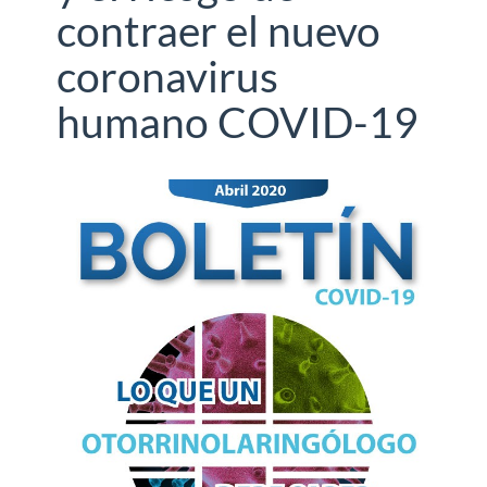
contraer el nuevo
coronavirus
humano COVID-19
Barra
lateral
del
artículo