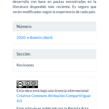
desarrolla con base en pautas encontradas en la
literatura disponible más reciente. Es seguro que
serán modificadas según la experiencia de cada país.
Detalles
Número
del
2020: e-Boletín (Abril)
artículo
Sección
Revisiones
Esta obra está bajo una licencia internacional
Creative Commons Atribución-CompartirIgual
4.0
.
Este artículo es publicado por la Revista Acta