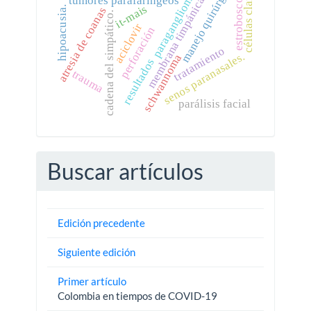
estroboscopia.
manejo quirúrgico
células claras
paraganglioma
tumores parafaríngeos
membrana timpánica
it-mais
hipoacusia.
atresia de coanas
cadena del simpático.
aciclovir
perforación
tratamiento
senos paranasales.
schwannoma
resultados
trauma
parálisis facial
Buscar artículos
Edición precedente
Siguiente edición
Primer artículo
Colombia en tiempos de COVID-19