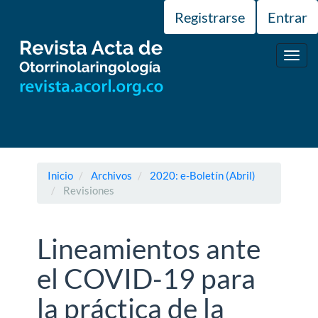
Navegación
Registrarse
Entrar
principal
Contenido
principal
Toggl
Barra
navig
lateral
Inicio
Archivos
2020: e-Boletín (Abril)
Revisiones
Lineamientos ante
el COVID-19 para
la práctica de la