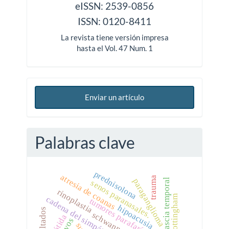
issn
eISSN: 2539-0856
ISSN: 0120-8411
La revista tiene versión impresa
hasta el Vol. 47 Num. 1
Enviar un artículo
Palabras clave
prednisolona
atresia de coanas
trauma
fascia temporal
paraganglioma
senos paranasales.
rinoplastia
nottingham
cadena del simpático.
tumores parafaríngeos
hipoacusia.
resultados
schwannoma
parótida