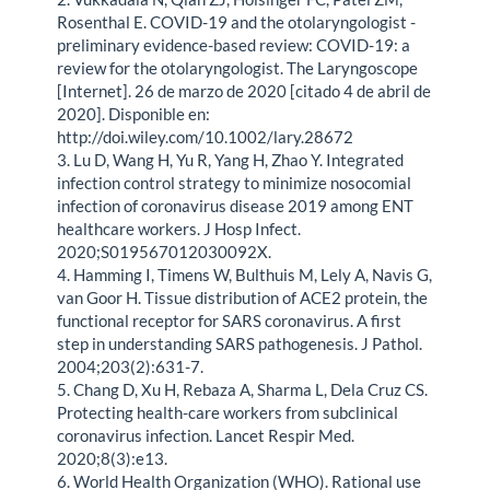
Rosenthal E. COVID-19 and the otolaryngologist -
preliminary evidence-based review: COVID-19: a
review for the otolaryngologist. The Laryngoscope
[Internet]. 26 de marzo de 2020 [citado 4 de abril de
2020]. Disponible en:
http://doi.wiley.com/10.1002/lary.28672
3. Lu D, Wang H, Yu R, Yang H, Zhao Y. Integrated
infection control strategy to minimize nosocomial
infection of coronavirus disease 2019 among ENT
healthcare workers. J Hosp Infect.
2020;S019567012030092X.
4. Hamming I, Timens W, Bulthuis M, Lely A, Navis G,
van Goor H. Tissue distribution of ACE2 protein, the
functional receptor for SARS coronavirus. A first
step in understanding SARS pathogenesis. J Pathol.
2004;203(2):631-7.
5. Chang D, Xu H, Rebaza A, Sharma L, Dela Cruz CS.
Protecting health-care workers from subclinical
coronavirus infection. Lancet Respir Med.
2020;8(3):e13.
6. World Health Organization (WHO). Rational use