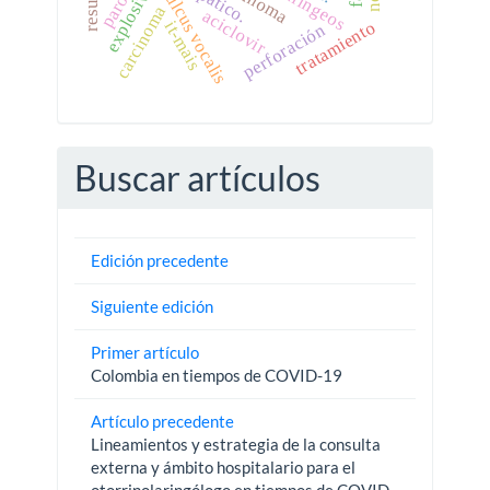
explosivos
sulcus vocalis
carcinoma
aciclovir
tratamiento
it-mais
perforación
Buscar artículos
Edición precedente
Siguiente edición
Primer artículo
Colombia en tiempos de COVID-19
Artículo precedente
Lineamientos y estrategia de la consulta
externa y ámbito hospitalario para el
otorrinolaringólogo en tiempos de COVID-