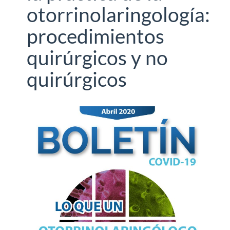
otorrinolaringología:
procedimientos
quirúrgicos y no
quirúrgicos
Barra
lateral
del
artículo