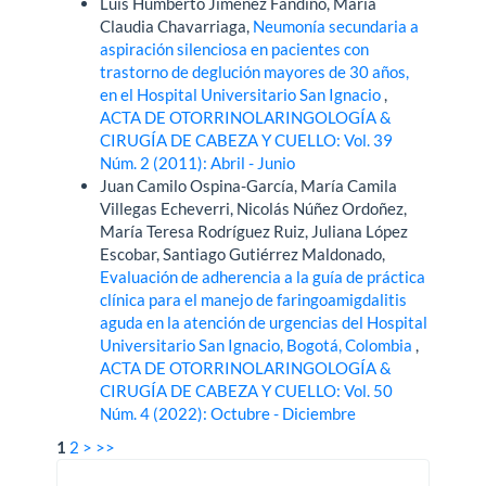
Luis Humberto Jiménez Fandiño, María
Claudia Chavarriaga,
Neumonía secundaria a
aspiración silenciosa en pacientes con
trastorno de deglución mayores de 30 años,
en el Hospital Universitario San Ignacio
,
ACTA DE OTORRINOLARINGOLOGÍA &
CIRUGÍA DE CABEZA Y CUELLO: Vol. 39
Núm. 2 (2011): Abril - Junio
Juan Camilo Ospina-García, María Camila
Villegas Echeverri, Nicolás Núñez Ordoñez,
María Teresa Rodríguez Ruiz, Juliana López
Escobar, Santiago Gutiérrez Maldonado,
Evaluación de adherencia a la guía de práctica
clínica para el manejo de faringoamigdalitis
aguda en la atención de urgencias del Hospital
Universitario San Ignacio, Bogotá, Colombia
,
ACTA DE OTORRINOLARINGOLOGÍA &
CIRUGÍA DE CABEZA Y CUELLO: Vol. 50
Núm. 4 (2022): Octubre - Diciembre
1
2
>
>>