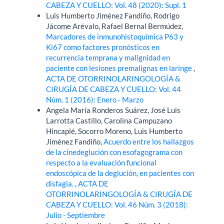
CABEZA Y CUELLO: Vol. 48 (2020): Supl. 1
Luis Humberto Jiménez Fandiño, Rodrigo
Jácome Arévalo, Rafael Bernal Bermúdez,
Marcadores de inmunohistoquímica P63 y
Ki67 como factores pronósticos en
recurrencia temprana y malignidad en
paciente con lesiones premalignas en laringe
,
ACTA DE OTORRINOLARINGOLOGÍA &
CIRUGÍA DE CABEZA Y CUELLO: Vol. 44
Núm. 1 (2016): Enero - Marzo
Angela María Ronderos Suárez, José Luis
Larrotta Castillo, Carolina Campuzano
Hincapié, Socorro Moreno, Luis Humberto
Jiménez Fandiño,
Acuerdo entre los hallazgos
de la cinedeglución con esofagograma con
respecto a la evaluación funcional
endoscópica de la deglución, en pacientes con
disfagia.
,
ACTA DE
OTORRINOLARINGOLOGÍA & CIRUGÍA DE
CABEZA Y CUELLO: Vol. 46 Núm. 3 (2018):
Julio - Septiembre