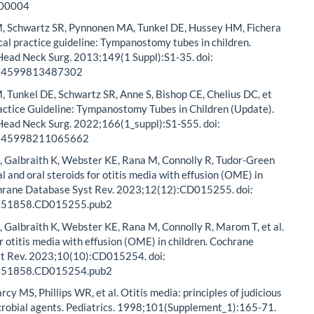
00004
, Schwartz SR, Pynnonen MA, Tunkel DE, Hussey HM, Fichera
nical practice guideline: Tympanostomy tubes in children.
Head Neck Surg. 2013;149(1 Suppl):S1-35. doi:
94599813487302
 Tunkel DE, Schwartz SR, Anne S, Bishop CE, Chelius DC, et
Practice Guideline: Tympanostomy Tubes in Children (Update).
Head Neck Surg. 2022;166(1_suppl):S1-S55. doi:
945998211065662
 Galbraith K, Webster KE, Rana M, Connolly R, Tudor-Green
cal and oral steroids for otitis media with effusion (OME) in
chrane Database Syst Rev. 2023;12(12):CD015255. doi:
651858.CD015255.pub2
Galbraith K, Webster KE, Rana M, Connolly R, Marom T, et al.
or otitis media with effusion (OME) in children. Cochrane
t Rev. 2023;10(10):CD015254. doi:
651858.CD015254.pub2
cy MS, Phillips WR, et al. Otitis media: principles of judicious
crobial agents. Pediatrics. 1998;101(Supplement_1):165-71.