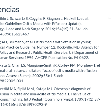
encias
hin J, Schwartz S, Coggins R, Gagnon L, Hackell L, et al.
tice Guideline: Otitis Media with Effusion (Update).
gy–Head and Neck Surgery. 2016;154(1S):S1–S41. doi:
94599815623467
g AO, Berman S, et al. Otitis media with effusion in young
nical Practice Guideline, Number 12. Rockville, MD: Agency for
olicy and Research, Public Health Service, US Department of
uman Services; 1994; AHCPR Publication No. 94-0622.
akata G, Chan LS, Mangione-Smith R, Corley PM, Morphew T, et
 natural history, and late effects of otitis media with effusion.
nol Assess (Summ). 2002;(55):1-5. doi:
39822005-001
ttilä MA, Sipilä MM, Kataja MJ. Otoscopic diagnosis of
usion in acute and non-acute otitis media. I. The value of
scopic findings. Int J Pediatr Otorhinolaryngol. 1989;17(1):37-
.1016/0165-5876(89)90292-9