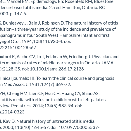
ML, Mandel EM. Epidemiology. En: Rosenfeld RM, Bluestone
idence-based otitis media. 2.a ed. Hamilton, Ontario: BC
2003. p. 147-6.
, Dunleavey J, Bain J, Robinson D. The natural history of otitis
fusion--a three-year study of the incidence and prevalence of
panograms in four South West Hampshire infant and first
ryngol Otol. 1994;108(11):930-4. doi:
022215100128567
xford R, Asche CV, To T, Feldman W, Friedberg J. Physician and
terminants of rates of middle-ear surgery in Ontario. JAMA.
:2128-35. doi: 10.1001/jama.286.17.2128
inical journals: III. To learn the clinical course and prognosis
Can Med Assoc J. 1981;124(7):869-72.
YH, Cheng HM, Lien CF, Hsu CH, Huang CY, Shiao AS.
otitis media with effusion in children with cleft palate: a
view. Pediatrics. 2014;134(5):983-94. doi:
s.2014-0323
 Kay D. Natural history of untreated otitis media.
e. 2003;113(10):1645-57. doi: 10.1097/00005537-