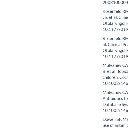
200310000-
Rosenfeld RM
JS, et al. Cli
Otolaryngol 
10.1177/01
Rosenfeld RM,
al. Clinical 
Otolaryngol 
10.1177/01
Mulvaney CA,
B, et al. Topi
children. Co
10.1002/14
Mulvaney CA, 
Antibiotics f
Database Sys
10.1002/14
Dowell SF, Mar
use of antimi