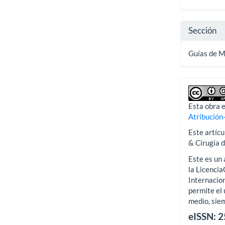
artícu
Sección
Guías de 
Esta obra e
Atribución
Este artícu
& Cirugía 
Este es un 
la Licenci
Internacion
permite el 
medio, siem
eISSN: 