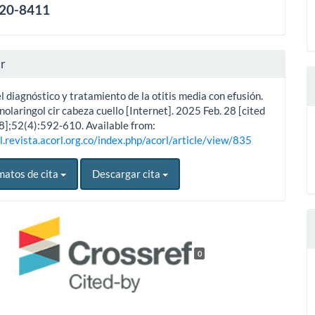
120-8411
ar
l diagnóstico y tratamiento de la otitis media con efusión.
nolaringol cir cabeza cuello [Internet]. 2025 Feb. 28 [cited
8];52(4):592-610. Available from:
l.revista.acorl.org.co/index.php/acorl/article/view/835
matos de cita
Descargar cita
0