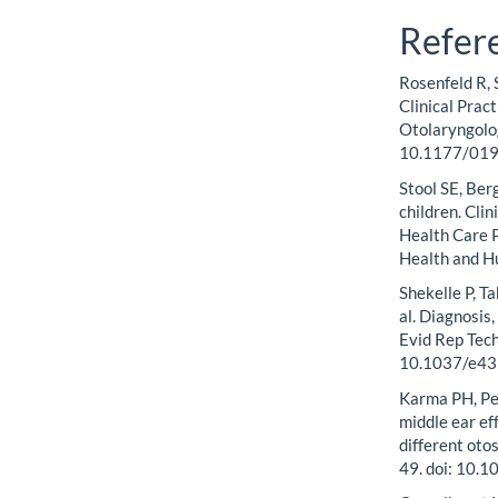
Refer
Rosenfeld R, S
Clinical Prac
Otolaryngolo
10.1177/01
Stool SE, Ber
children. Cli
Health Care P
Health and H
Shekelle P, T
al. Diagnosis,
Evid Rep Tech
10.1037/e4
Karma PH, Pen
middle ear eff
different oto
49. doi: 10