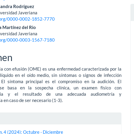
jandra Rodríguez
iversidad Javeriana
d.org/0000-0002-1852-7770
 Martínez del Rio
iversidad Javeriana
d.org/0000-0003-1567-7180
men
dia con efusión (OME) es una enfermedad caracterizada por la
líquido en el oído medio, sin síntomas o signos de infección
 El síntoma principal es el compromiso en la audición. El
 se basa en la sospecha clínica, un examen físico con
pia y el resultado de una adecuada audiometría y
 en caso de ser necesario (1-3).
es
m. 4 (2024): Octubre - Diciembre