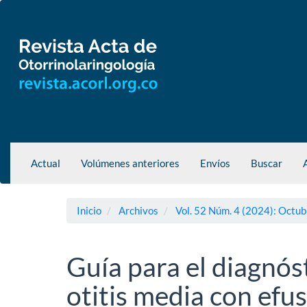
Navegación
principal
Contenido
principal
Barra
lateral
Actual
Volúmenes anteriores
Envíos
Buscar
Inicio
Archivos
Vol. 52 Núm. 4 (2024): Octub
Guía para el diagnós
otitis media con efu