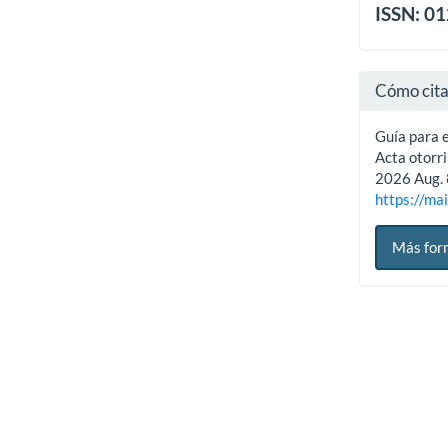
ISSN: 0
Cómo cit
Guía para e
Acta otorri
2026 Aug. 
https://mai
Más for