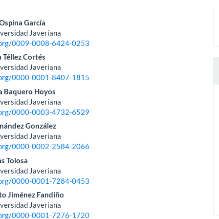
nido
Ospina García
iversidad Javeriana
pal
d.org/0009-0008-6424-0253
 Téllez Cortés
iversidad Javeriana
lo
d.org/0000-0001-8407-1815
a Baquero Hoyos
iversidad Javeriana
d.org/0000-0003-4732-6529
rnández González
iversidad Javeriana
d.org/0000-0002-2584-2066
s Tolosa
iversidad Javeriana
d.org/0000-0001-7284-0453
to Jiménez Fandiño
iversidad Javeriana
d.org/0000-0001-7276-1720