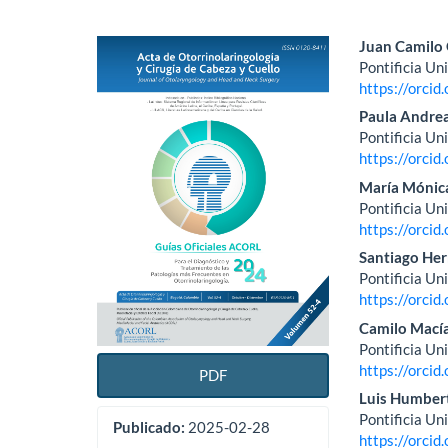
Barra
Conte
Juan Camilo 
Pontificia Un
lateral
princi
https://orci
del
del
Paula Andrea
Pontificia Un
artículo
artícu
https://orci
María Mónic
Pontificia Un
https://orci
Santiago He
Pontificia Un
https://orci
Camilo Macía
Pontificia Un
https://orci
PDF
Luis Humber
Pontificia Un
Publicado:
2025-02-28
https://orci