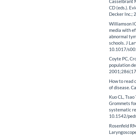
Casselbrant 
CD (eds.). Ev
Decker Inc.; 
Williamson IG
media with ef
abnormal tym
schools. J La
10.1017/s0
Coyte PC, Cro
population de
2001;286(17)
How to read cl
of disease. 
Kuo CL, Tsao 
Grommets for 
systematic re
10.1542/ped
Rosenfeld RM,
Laryngoscop