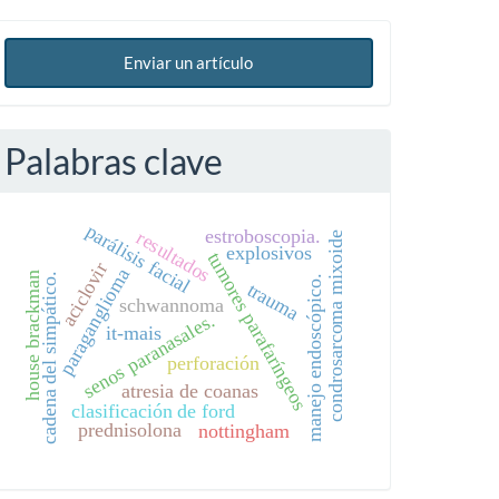
Enviar un artículo
Palabras clave
parálisis facial
estroboscopia.
resultados
condrosarcoma mixoide
explosivos
tumores parafaríngeos
aciclovir
paraganglioma
house brackman
cadena del simpático.
manejo endoscópico.
trauma
schwannoma
senos paranasales.
it-mais
perforación
atresia de coanas
clasificación de ford
prednisolona
nottingham