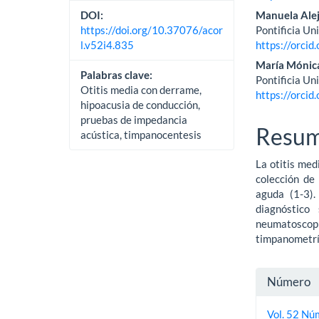
Manuela Ale
DOI:
Pontificia Un
https://doi.org/10.37076/acor
https://orci
l.v52i4.835
María Mónica
Palabras clave:
Pontificia Un
Otitis media con derrame,
https://orci
hipoacusia de conducción,
pruebas de impedancia
Resu
acústica, timpanocentesis
La otitis me
colección de 
aguda (1-3).
diagnóstico
neumatosco
timpanometría
Detall
Número
del
Vol. 52 Nú