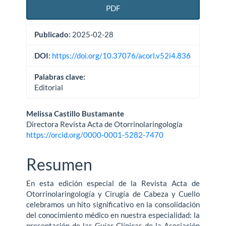
PDF
Publicado:
2025-02-28
DOI:
https://doi.org/10.37076/acorl.v52i4.836
Palabras clave:
Editorial
Contenido
Melissa Castillo Bustamante
Directora Revista Acta de Otorrinolaringología
principal
https://orcid.org/0000-0001-5282-7470
del
Resumen
artículo
En esta edición especial de la Revista Acta de
Otorrinolaringología y Cirugía de Cabeza y Cuello
celebramos un hito significativo en la consolidación
del conocimiento médico en nuestra especialidad: la
presentación de las Guías Clínicas de la Asociación