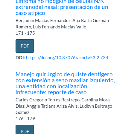
Linfoma no Hodgkin de células N/K
extranodal nasal: presentación de un
caso atípico
Benjamín Macías Fernández, Ana Karla Guzmán
Romero, Luis Fernando Macías Valle
171 - 175
PDF
DOI:
https://doi.org/10.37076/acorl.v53i2.734
Manejo quirúrgico de quiste dentígero
con extensión a seno maxilar izquierdo,
una entidad con localización
infrecuente: reporte de caso
Carlos Gregorio Torres Restrepo, Carolina Mora
Díaz, Anggie Tatiana Ariza Alvis, Ludbyn Buitrago
Gómez
176 - 179
PDF