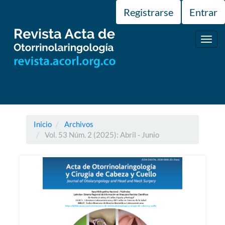
Navegación
Registrarse
Entrar
principal
Contenido
principal
Toggl
Barra
navig
lateral
Inicio
Archivos
Vol. 53 Núm. 2 (2025): Abril - Junio