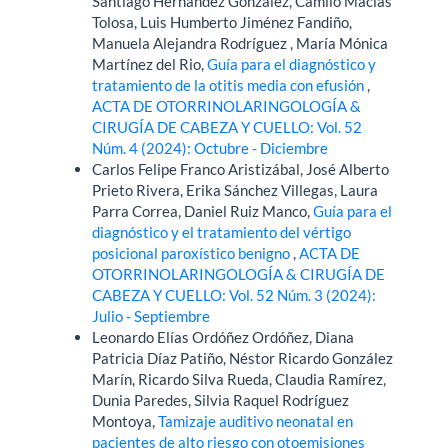
Santiago Hernández González, Camilo Macías
Tolosa, Luis Humberto Jiménez Fandiño,
Manuela Alejandra Rodríguez , María Mónica
Martínez del Rio,
Guía para el diagnóstico y
tratamiento de la otitis media con efusión
,
ACTA DE OTORRINOLARINGOLOGÍA &
CIRUGÍA DE CABEZA Y CUELLO: Vol. 52
Núm. 4 (2024): Octubre - Diciembre
Carlos Felipe Franco Aristizábal, José Alberto
Prieto Rivera, Erika Sánchez Villegas, Laura
Parra Correa, Daniel Ruiz Manco,
Guía para el
diagnóstico y el tratamiento del vértigo
posicional paroxístico benigno
,
ACTA DE
OTORRINOLARINGOLOGÍA & CIRUGÍA DE
CABEZA Y CUELLO: Vol. 52 Núm. 3 (2024):
Julio - Septiembre
Leonardo Elías Ordóñez Ordóñez, Diana
Patricia Díaz Patiño, Néstor Ricardo González
Marín, Ricardo Silva Rueda, Claudia Ramírez,
Dunia Paredes, Silvia Raquel Rodríguez
Montoya,
Tamizaje auditivo neonatal en
pacientes de alto riesgo con otoemisiones