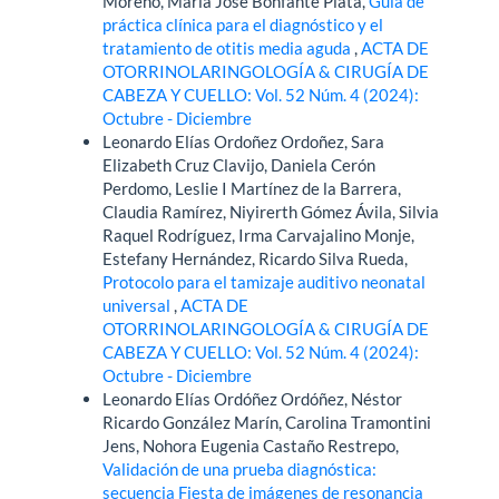
Moreno, María José Bonfante Plata,
Guía de
práctica clínica para el diagnóstico y el
tratamiento de otitis media aguda
,
ACTA DE
OTORRINOLARINGOLOGÍA & CIRUGÍA DE
CABEZA Y CUELLO: Vol. 52 Núm. 4 (2024):
Octubre - Diciembre
Leonardo Elías Ordoñez Ordoñez, Sara
Elizabeth Cruz Clavijo, Daniela Cerón
Perdomo, Leslie I Martínez de la Barrera,
Claudia Ramírez, Niyirerth Gómez Ávila, Silvia
Raquel Rodríguez, Irma Carvajalino Monje,
Estefany Hernández, Ricardo Silva Rueda,
Protocolo para el tamizaje auditivo neonatal
universal
,
ACTA DE
OTORRINOLARINGOLOGÍA & CIRUGÍA DE
CABEZA Y CUELLO: Vol. 52 Núm. 4 (2024):
Octubre - Diciembre
Leonardo Elías Ordóñez Ordóñez, Néstor
Ricardo González Marín, Carolina Tramontini
Jens, Nohora Eugenia Castaño Restrepo,
Validación de una prueba diagnóstica:
secuencia Fiesta de imágenes de resonancia