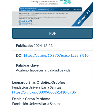
PDF
Publicado:
2024-12-23
DOI:
https://doi.org/10.37076/acorl.v52i3.810
Palabras clave:
Acúfeno, hipoacusia, calidad de vida
Contenido
Leonardo Elías Ordóñez Ordoñez
Fundación Universitaria Sanitas
principal
https://orcid.org/0000-0002-1410-5706
del
Daniela Cerón Perdomo
Fundación Universitaria Sanitas