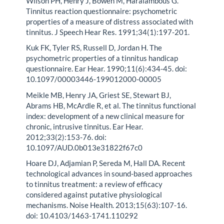
Wilson PH, Henry J, Bowen M, Haralambous G.
Tinnitus reaction questionnaire: psychometric
properties of a measure of distress associated with
tinnitus. J Speech Hear Res. 1991;34(1):197-201.
Kuk FK, Tyler RS, Russell D, Jordan H. The
psychometric properties of a tinnitus handicap
questionnaire. Ear Hear. 1990;11(6):434-45. doi:
10.1097/00003446-199012000-00005
Meikle MB, Henry JA, Griest SE, Stewart BJ,
Abrams HB, McArdle R, et al. The tinnitus functional
index: development of a new clinical measure for
chronic, intrusive tinnitus. Ear Hear.
2012;33(2):153-76. doi:
10.1097/AUD.0b013e31822f67c0
Hoare DJ, Adjamian P, Sereda M, Hall DA. Recent
technological advances in sound-based approaches
to tinnitus treatment: a review of efficacy
considered against putative physiological
mechanisms. Noise Health. 2013;15(63):107-16.
doi: 10.4103/1463-1741.110292