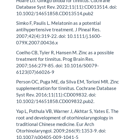
Hoare DJ. Ginkgo biloba for tinnitus. Cochrane
Database Syst Rev. 2022;11(11):CD013514. doi:
10.1002/14651858.CD013514.pub2
Simko F, Paulis L. Melatonin as a potential
antihypertensive treatment. J Pineal Res.
2007;42(4):319-22. doi: 10.1111/j.1600-
079X.2007.00436.x
Coelho CB, Tyler R, Hansen M. Zinc as a possible
treatment for tinnitus. Prog Brain Res.
2007;166:279-85. doi: 10.1016/S0079-
6123(07)66026-9
Person OC, Puga ME, da Silva EM, Torloni MR. Zinc
supplementation for tinnitus. Cochrane Database
Syst Rev. 2016;11(11):CD009832. doi:
10.1002/14651858.CD009832.pub2.
Yap L, Pothula VB, Warner J, Akhtar S, Yates E. The
root and development of otorhinolaryngology in
traditional Chinese medicine. Eur Arch
Otorhinolaryngol. 2009;266(9):1353-9. doi:
10.1007/s00405-009-1041-5