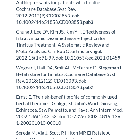
Antidepressants for patients with tinnitus.
Cochrane Database Syst Rev.
2012;2012(9):CD003853. doi:
10.1002/14651858.CD003853.pub3
Chung J, Lee DY, Kim JS, Kim YH. Effectiveness of
Intratympanic Dexamethasone Injection for
Tinnitus Treatment: A Systematic Review and
Meta-Analysis. Clin Exp Otorhinolaryngol.
2022;15(1):91-99. doi: 10.21053/ceo.2021.01459
Wegner I, Hall DA, Smit AL, McFerran D, Stegeman I.
Betahistine for tinnitus. Cochrane Database Syst
Rev. 2018;12(12):CD013093. doi:
10.1002/14651858.CD013093.pub2
Ernst E. The risk-benefit profile of commonly used
herbal therapies: Ginkgo, St. John's Wort, Ginseng,
Echinacea, Saw Palmetto, and Kava. Ann Intern Med.
2002;136(1):42-53. doi: 10.7326/0003-4819-136-
1-200201010-00010
Sereda M, Xia J, Scutt P, Hilton MP, El Refaie A,