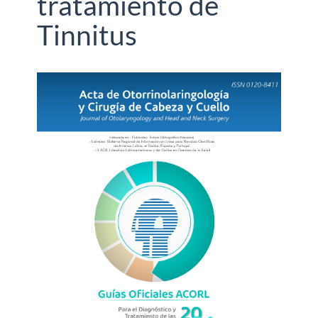
tratamiento de
Tinnitus
Barra
lateral
del
artículo