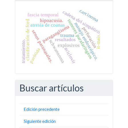
carcinoma
cadena del simpático.
fascia temporal
hipoacusia.
tumores parafaríngeos
clasificación de ford
manejo endoscópico.
atresia de coanas
paraganglioma
perforación
senos paranasales.
trauma
it-mais
resultados
schwannoma
tratamiento.
explosivos
aciclovir
parótida
Buscar artículos
Edición precedente
Siguiente edición