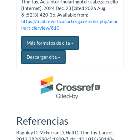
Tinnitus. Acta otorrinolaringol cir cabeza cuello
[Internet]. 2024 Dec. 23 [cited 2026 Aug.
8];52(3):420-36. Available from:
https://mail.revista.acorl.org.co/index.php/acor
l/article/view/810
Más formatos de cita
Descargar cita
0
Referencias
Baguley D, McFerran D, Hall D. Tinnitus. Lancet.
2013;382(9904):1600-7. doi: 10.1016/S0140-