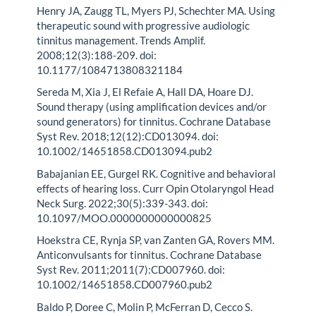
Henry JA, Zaugg TL, Myers PJ, Schechter MA. Using
therapeutic sound with progressive audiologic
tinnitus management. Trends Amplif.
2008;12(3):188-209. doi:
10.1177/1084713808321184
Sereda M, Xia J, El Refaie A, Hall DA, Hoare DJ.
Sound therapy (using amplification devices and/or
sound generators) for tinnitus. Cochrane Database
Syst Rev. 2018;12(12):CD013094. doi:
10.1002/14651858.CD013094.pub2
Babajanian EE, Gurgel RK. Cognitive and behavioral
effects of hearing loss. Curr Opin Otolaryngol Head
Neck Surg. 2022;30(5):339-343. doi:
10.1097/MOO.0000000000000825
Hoekstra CE, Rynja SP, van Zanten GA, Rovers MM.
Anticonvulsants for tinnitus. Cochrane Database
Syst Rev. 2011;2011(7):CD007960. doi:
10.1002/14651858.CD007960.pub2
Baldo P, Doree C, Molin P, McFerran D, Cecco S.