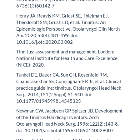
6736(13)60142-7
Henry JA, Reavis KM, Griest SE, Thielman EJ,
Theodoroff SM, Grush LD, et al. Tinnitus: An
Epidemiologic Perspective. Otolaryngol Clin North
Am. 2020;53(4):481-499. doi:
10.1016/j.otc.2020.03.002
Tinnitus: assessment and management. London:
National Institute for Health and Care Excellence
(NICE); 2020.
Tunkel DE, Bauer CA, Sun GH, Rosenfeld RM,
Chandrasekhar SS, Cunningham ER Jr, et al. Clinical
practice guideline: tinnitus. Otolaryngol Head Neck
Surg. 2014;151(2 Suppl):S1-S40. doi:
10.1177/0194599814545325
Newman CW, Jacobson GP, Spitzer JB. Development
of the Tinnitus Handicap Inventory. Arch
Otolaryngol Head Neck Surg. 1996;122(2):143-8.
doi: 10.1001/archotol.1996.01890140029007