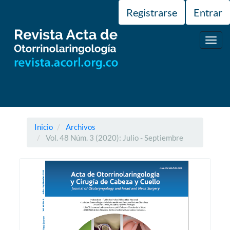
Navegación
Registrarse
Entrar
principal
Contenido
principal
Toggl
Barra
navig
lateral
Inicio
Archivos
Vol. 48 Núm. 3 (2020): Julio - Septiembre