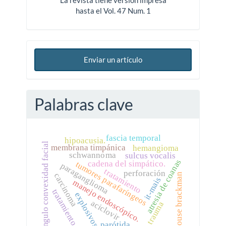
La revista tiene versión impresa
hasta el Vol. 47 Num. 1
Enviar un artículo
Palabras clave
fascia temporal
hipoacusia.
ángulo convexidad facial
membrana timpánica
hemangioma
schwannoma
sulcus vocalis
atresia de coanas
cadena del simpático.
tumores parafaríngeos
paraganglioma
tratamiento
perforación
carcinoma
house brackman
it-mais
manejo endoscópico.
tratamiento.
explosivos
aciclovir
trauma
parótida