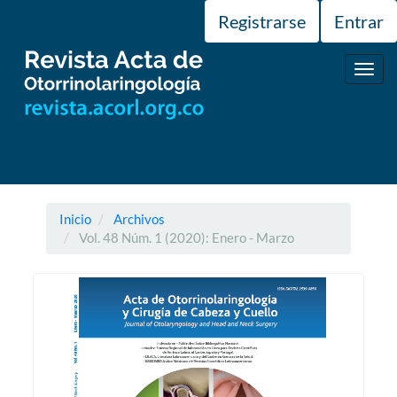
Navegación
Registrarse
Entrar
principal
Contenido
principal
Toggl
Barra
navig
lateral
Inicio
Archivos
Vol. 48 Núm. 1 (2020): Enero - Marzo