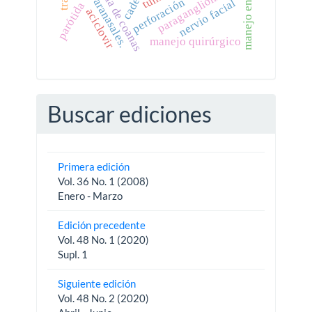
senos paranasales.
atresia de coanas
paraganglioma
perforación
nervio facial
parótida
aciclovir
manejo quirúrgico
Buscar ediciones
Primera edición
Vol. 36 No. 1 (2008)
Enero - Marzo
Edición precedente
Vol. 48 No. 1 (2020)
Supl. 1
Siguiente edición
Vol. 48 No. 2 (2020)