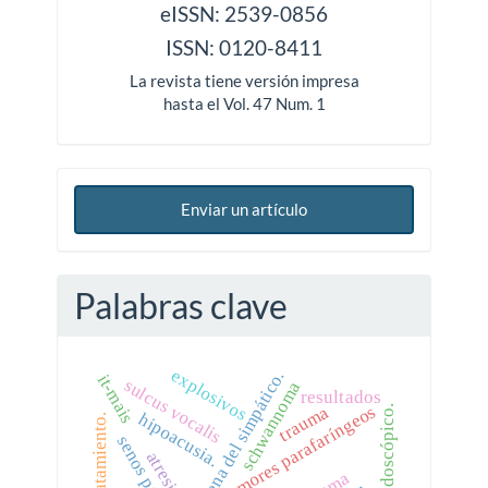
issn
eISSN: 2539-0856
ISSN: 0120-8411
La revista tiene versión impresa
hasta el Vol. 47 Num. 1
Enviar un artículo
Palabras clave
explosivos
cadena del simpático.
it-mais
sulcus vocalis
schwannoma
resultados
tumores parafaríngeos
trauma
manejo endoscópico.
hipoacusia.
tratamiento.