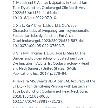
1. Maddineni S, Ahmad I. Updates in Eustachian
Tube Dysfunction. Otolaryngol Clin North Am.
2022;55(6):1151- 1164. doi:
10.1016/j.otc.2022.07.010.
2. Xie L, Xu Y, Chen L, Liu J, Li J, Ou Y, et al.
Characteristics of tympanogram in symptomatic
Eustachian tube dysfunction. Eur Arch
Otorhinolaryngol. 2023;280(2):581-587. doi:
10.1007/ s00405-022-07503-7.
3. Vila PM, Thomas T, Liu C, Poe D, Shin JJ. The
Burden and Epidemiology of Eustachian Tube
Dysfunction in Adults. In: Otolaryngology - Head
and Neck Surgery (United States). SAGE
Publications Inc.; 2017. p. 278–84.
4. Teixeira MS, Swarts JD, Alper CM. Accuracy of the
ETDQ- 7 for Identifying Persons with Eustachian
Tube Dysfunction. Otolaryngol Head Neck Surg.
2018;158(1):83-89. doi:
10.1177/0194599817731729.