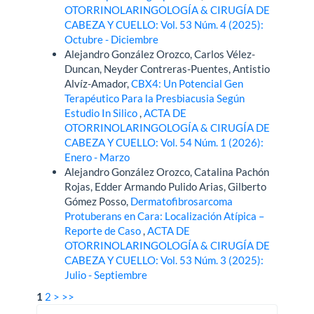
OTORRINOLARINGOLOGÍA & CIRUGÍA DE
CABEZA Y CUELLO: Vol. 53 Núm. 4 (2025):
Octubre - Diciembre
Alejandro González Orozco, Carlos Vélez-
Duncan, Neyder Contreras-Puentes, Antistio
Alvíz-Amador,
CBX4: Un Potencial Gen
Terapéutico Para la Presbiacusia Según
Estudio In Silico
,
ACTA DE
OTORRINOLARINGOLOGÍA & CIRUGÍA DE
CABEZA Y CUELLO: Vol. 54 Núm. 1 (2026):
Enero - Marzo
Alejandro González Orozco, Catalina Pachón
Rojas, Edder Armando Pulido Arias, Gilberto
Gómez Posso,
Dermatofibrosarcoma
Protuberans en Cara: Localización Atípica –
Reporte de Caso
,
ACTA DE
OTORRINOLARINGOLOGÍA & CIRUGÍA DE
CABEZA Y CUELLO: Vol. 53 Núm. 3 (2025):
Julio - Septiembre
1
2
>
>>