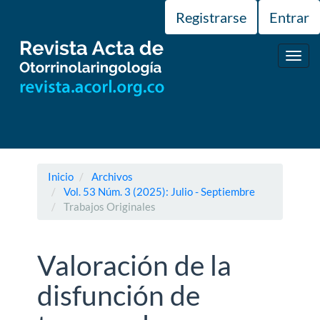
Navegación
Registrarse
Entrar
principal
Contenido
principal
Toggl
Barra
navig
lateral
Inicio
Archivos
Vol. 53 Núm. 3 (2025): Julio - Septiembre
Trabajos Originales
Valoración de la
disfunción de