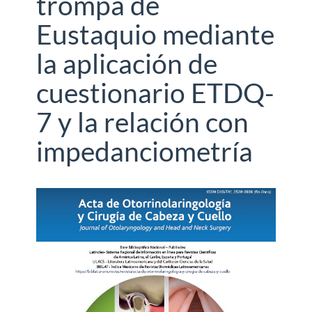
trompa de
Eustaquio mediante
la aplicación de
cuestionario ETDQ-
7 y la relación con
impedanciometría
Barra
lateral
del
artículo