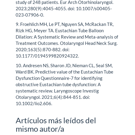
study of 248 patients. Eur Arch Otorhinolaryngol.
2023;280(9):4045-4055. doi: 10.1007/s00405-
023-07906-0.
9. Froehlich MH, Le PT, Nguyen SA, McRackan TR,
Rizk HG, Meyer TA. Eustachian Tube Balloon
Dilation: A Systematic Review and Meta-analysis of
Treatment Outcomes. Otolaryngol Head Neck Surg.
2020;163(5):870-882. doi:
10.1177/0194599820924322.
10. Andresen NS, Sharon JD, Nieman CL, Seal SM,
Ward BK. Predictive value of the Eustachian Tube
Dysfunction Questionnaire-7 for identifying
obstructive Eustachian tube dysfunction: A
systematic review. Laryngoscope Investig
Otolaryngol. 2021;6(4):844-851. doi:
10.1002/lio2.606.
Artículos más leídos del
mismo autor/a