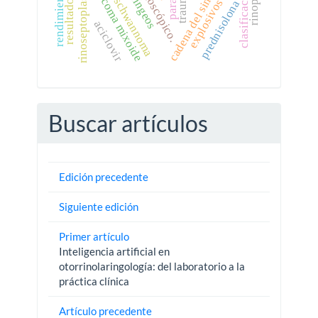
condrosarcoma mixoide
cadena del simpático.
rinoseptoplastia
trauma
resultados
schwannoma
explosivos
prednisolona
aciclovir
Buscar artículos
Edición precedente
Siguiente edición
Primer artículo
Inteligencia artificial en
otorrinolaringología: del laboratorio a la
práctica clínica
Artículo precedente