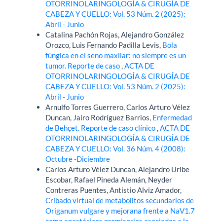
OTORRINOLARINGOLOGÍA & CIRUGÍA DE
CABEZA Y CUELLO: Vol. 53 Núm. 2 (2025):
Abril - Junio
Catalina Pachón Rojas, Alejandro González
Orozco, Luis Fernando Padilla Levis,
Bola
fúngica en el seno maxilar: no siempre es un
tumor. Reporte de caso
,
ACTA DE
OTORRINOLARINGOLOGÍA & CIRUGÍA DE
CABEZA Y CUELLO: Vol. 53 Núm. 2 (2025):
Abril - Junio
Arnulfo Torres Guerrero, Carlos Arturo Vélez
Duncan, Jairo Rodríguez Barrios,
Enfermedad
de Behçet. Reporte de caso clínico
,
ACTA DE
OTORRINOLARINGOLOGÍA & CIRUGÍA DE
CABEZA Y CUELLO: Vol. 36 Núm. 4 (2008):
Octubre -Diciembre
Carlos Arturo Vélez Duncan, Alejandro Uribe
Escobar, Rafael Pineda Alemán, Neyder
Contreras Puentes, Antistio Alviz Amador,
Cribado virtual de metabolitos secundarios de
Origanum vulgare y mejorana frente a NaV1.7
como anestésicos promisorios asociados a la