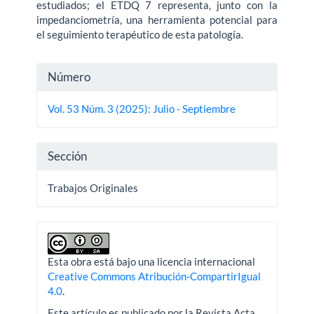
estudiados; el ETDQ 7 representa, junto con la
impedanciometría, una he­rramienta potencial para
el seguimiento terapéutico de esta patología.
Detalles
Número
del
Vol. 53 Núm. 3 (2025): Julio - Septiembre
artículo
Sección
Trabajos Originales
Esta obra está bajo una licencia internacional
Creative Commons Atribución-CompartirIgual
4.0
.
Este artículo es publicado por la Revista Acta