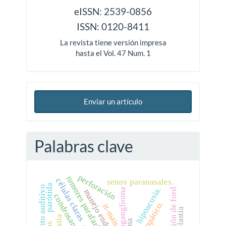
issn
eISSN: 2539-0856
ISSN: 0120-8411
La revista tiene versión impresa
hasta el Vol. 47 Num. 1
Enviar un artículo
Palabras clave
perforación
tumores parafaríngeos
células claras
senos paranasales.
parótida
rendimiento auditivo
hipoacusia.
paraganglioma
clasificación de ford
manejo endoscópico.
it-mais
rinoplastia