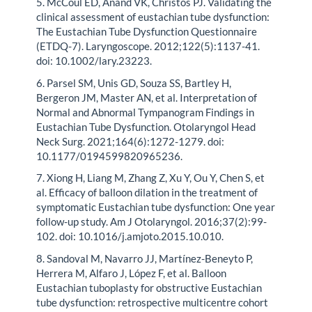
5. McCoul ED, Anand VK, Christos PJ. Validating the
clinical assessment of eustachian tube dysfunction:
The Eustachian Tube Dysfunction Questionnaire
(ETDQ-7). Laryngoscope. 2012;122(5):1137-41.
doi: 10.1002/lary.23223.
6. Parsel SM, Unis GD, Souza SS, Bartley H,
Bergeron JM, Master AN, et al. Interpretation of
Normal and Abnormal Tympanogram Findings in
Eustachian Tube Dysfunction. Otolaryngol Head
Neck Surg. 2021;164(6):1272-1279. doi:
10.1177/0194599820965236.
7. Xiong H, Liang M, Zhang Z, Xu Y, Ou Y, Chen S, et
al. Efficacy of balloon dilation in the treatment of
symptomatic Eustachian tube dysfunction: One year
follow-up study. Am J Otolaryngol. 2016;37(2):99-
102. doi: 10.1016/j.amjoto.2015.10.010.
8. Sandoval M, Navarro JJ, Martínez-Beneyto P,
Herrera M, Alfaro J, López F, et al. Balloon
Eustachian tuboplasty for obstructive Eustachian
tube dysfunction: retrospective multicentre cohort