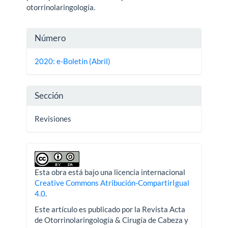
otorrinolaringología.
Detalles
Número
del
2020: e-Boletín (Abril)
artículo
Sección
Revisiones
Esta obra está bajo una licencia internacional
Creative Commons Atribución-CompartirIgual
4.0
.
Este artículo es publicado por la Revista Acta
de Otorrinolaringología & Cirugía de Cabeza y