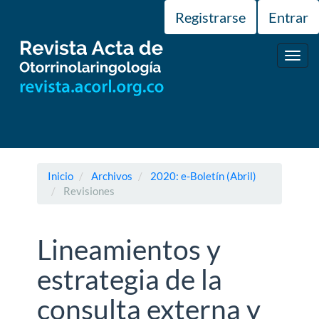
Navegación
Registrarse
Entrar
principal
Contenido
principal
Toggl
Barra
navig
lateral
Inicio
Archivos
2020: e-Boletín (Abril)
Revisiones
Lineamientos y
estrategia de la
consulta externa y