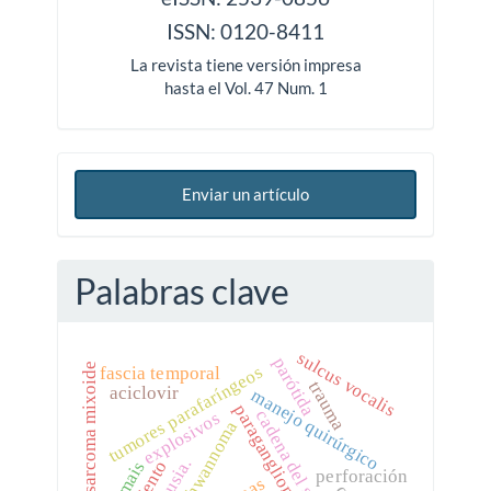
ISSN: 0120-8411
La revista tiene versión impresa
hasta el Vol. 47 Num. 1
Enviar un artículo
Palabras clave
sulcus vocalis
parótida
condrosarcoma mixoide
tumores parafaríngeos
fascia temporal
trauma
aciclovir
manejo quirúrgico
paraganglioma
cadena del simpático.
explosivos
schwannoma
it-mais
perforación