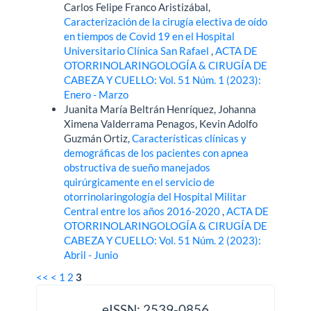
Carlos Felipe Franco Aristizábal,
Caracterización de la cirugía electiva de oído
en tiempos de Covid 19 en el Hospital
Universitario Clínica San Rafael
,
ACTA DE
OTORRINOLARINGOLOGÍA & CIRUGÍA DE
CABEZA Y CUELLO: Vol. 51 Núm. 1 (2023):
Enero - Marzo
Juanita María Beltrán Henríquez, Johanna
Ximena Valderrama Penagos, Kevin Adolfo
Guzmán Ortiz,
Características clínicas y
demográficas de los pacientes con apnea
obstructiva de sueño manejados
quirúrgicamente en el servicio de
otorrinolaringología del Hospital Militar
Central entre los años 2016-2020
,
ACTA DE
OTORRINOLARINGOLOGÍA & CIRUGÍA DE
CABEZA Y CUELLO: Vol. 51 Núm. 2 (2023):
Abril - Junio
<<
<
1
2
3
issn
eISSN: 2539-0856