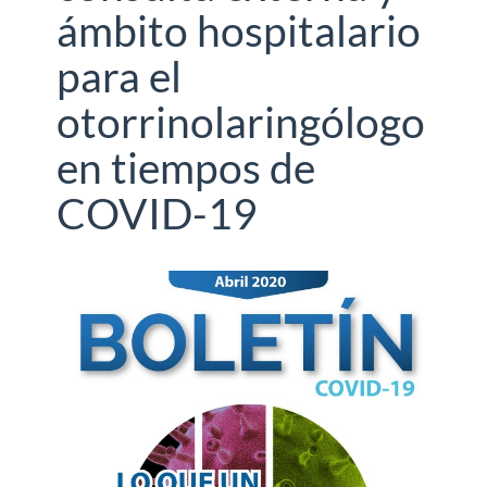
ámbito hospitalario
para el
otorrinolaringólogo
en tiempos de
COVID-19
Barra
lateral
del
artículo