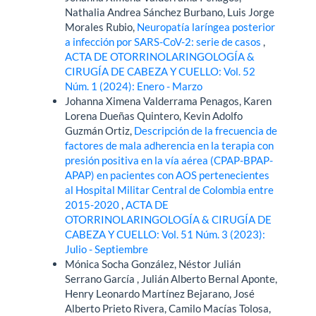
Nathalia Andrea Sánchez Burbano, Luis Jorge
Morales Rubio,
Neuropatía laríngea posterior
a infección por SARS-CoV-2: serie de casos
,
ACTA DE OTORRINOLARINGOLOGÍA &
CIRUGÍA DE CABEZA Y CUELLO: Vol. 52
Núm. 1 (2024): Enero - Marzo
Johanna Ximena Valderrama Penagos, Karen
Lorena Dueñas Quintero, Kevin Adolfo
Guzmán Ortiz,
Descripción de la frecuencia de
factores de mala adherencia en la terapia con
presión positiva en la vía aérea (CPAP-BPAP-
APAP) en pacientes con AOS pertenecientes
al Hospital Militar Central de Colombia entre
2015-2020
,
ACTA DE
OTORRINOLARINGOLOGÍA & CIRUGÍA DE
CABEZA Y CUELLO: Vol. 51 Núm. 3 (2023):
Julio - Septiembre
Mónica Socha González, Néstor Julián
Serrano García , Julián Alberto Bernal Aponte,
Henry Leonardo Martínez Bejarano, José
Alberto Prieto Rivera, Camilo Macías Tolosa,