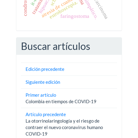
hipoacusia.
tratamiento
atresia de coanas
carcinoma
estroboscopia.
faringostoma
Buscar artículos
Edición precedente
Siguiente edición
Primer artículo
Colombia en tiempos de COVID-19
Artículo precedente
La otorrinolaringología y el riesgo de
contraer el nuevo coronavirus humano
COVID-19