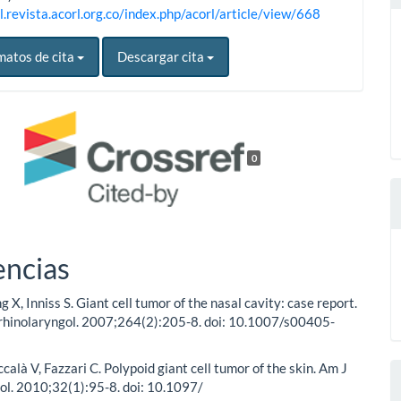
l.revista.acorl.org.co/index.php/acorl/article/view/668
matos de cita
Descargar cita
0
encias
 X, Inniss S. Giant cell tumor of the nasal cavity: case report.
rhinolaryngol. 2007;264(2):205-8. doi: 10.1007/s00405-
calà V, Fazzari C. Polypoid giant cell tumor of the skin. Am J
l. 2010;32(1):95-8. doi: 10.1097/