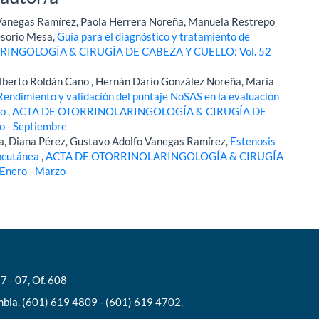
Vanegas Ramírez, Paola Herrera Noreña, Manuela Restrepo
Osorio Mesa,
Guía para el diagnóstico y tratamiento de
INGOLOGÍA & CIRUGÍA DE CABEZA Y CUELLO: Vol. 52
berto Roldán Cano , Hernán Darío González Noreña, María
Rendimiento y validación del puntaje NoSAS en la evaluación
ño
,
ACTA DE OTORRINOLARINGOLOGÍA & CIRUGÍA DE
o - Septiembre
a, Diana Pérez, Gustavo Adolfo Vanegas Ramírez,
Estenosis
cocutánea
,
ACTA DE OTORRINOLARINGOLOGÍA & CIRUGÍA
Enero - Marzo
7 - 07, Of. 608
bia. (601) 619 4809 - (601) 619 4702.