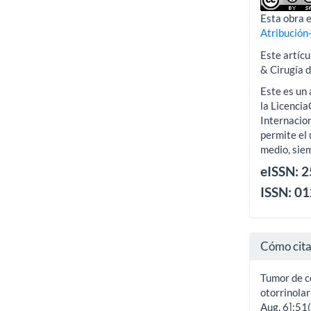
Esta obra e
Atribución
Este artícu
& Cirugía 
Este es un 
la Licenci
Internacion
permite el 
medio, siem
eISSN: 
ISSN: 0
Cómo cit
Tumor de cé
otorrinolar
Aug. 6];51(