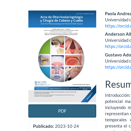
Barra
Conte
Paola Andrea
Universidad 
lateral
princi
https://orci
del
del
Anderson Al
Universidad 
artículo
artícu
https://orci
Gustavo Ado
Universidad 
https://orci
Resu
Introducción:
potencial ma
incluyendo m
PDF
representan 
temporales 
presenta el 
Publicado:
2023-10-24