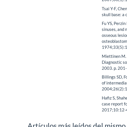
Tsai Y-F, Chen
skull base: a
Fu YS, Perzin
sinuses, and 
osseous lesio
osteoblastoma
1974;33(5):1
Miettinen M. 
Diagnostic so
2003. p. 201-
Billings SD, 
of intermedi
2004;26(2):
Hafiz S, Shah
case report f
2017;10:12-
Artículos más leídos del mismo