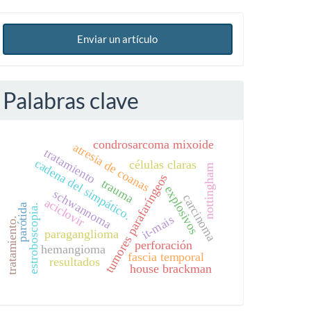
Enviar un artículo
Palabras clave
condrosarcoma mixoide
atresia de coanas
tratamiento
cadena del simpático.
células claras
nottingham
tumores parafaríngeos
trauma
explosivos
schwannoma
carcinoma
aciclovir
parótida
estroboscopia.
it-mais
tratamiento.
paraganglioma
perforación
hemangioma
fascia temporal
resultados
house brackman