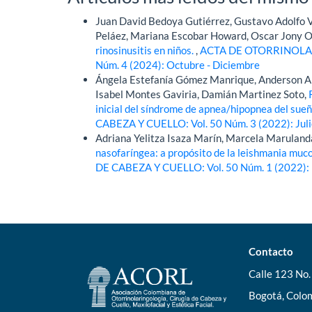
Juan David Bedoya Gutiérrez, Gustavo Adolfo 
Peláez, Mariana Escobar Howard, Oscar Jony 
rinosinusitis en niños.
,
ACTA DE OTORRINOLAR
Núm. 4 (2024): Octubre - Diciembre
Ángela Estefanía Gómez Manrique, Anderson Al
Isabel Montes Gaviria, Damián Martinez Soto,
inicial del síndrome de apnea/hipopnea del sue
CABEZA Y CUELLO: Vol. 50 Núm. 3 (2022): Juli
Adriana Yelitza Isaza Marín, Marcela Maruland
nasofaríngea: a propósito de la leishmania mu
DE CABEZA Y CUELLO: Vol. 50 Núm. 1 (2022): 
Contacto
Calle 123 No. 
Bogotá, Colom