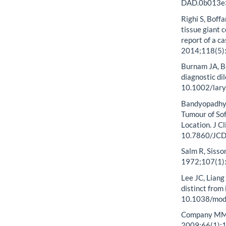
DAD.0b013e
Righi S, Boffa
tissue giant c
report of a c
2014;118(5):
Burnam JA, Be
diagnostic d
10.1002/lar
Bandyopadhya
Tumour of So
Location. J C
10.7860/JC
Salm R, Sisson
1972;107(1)
Lee JC, Liang
distinct from
10.1038/mod
Company MM, 
2009;66(1):1