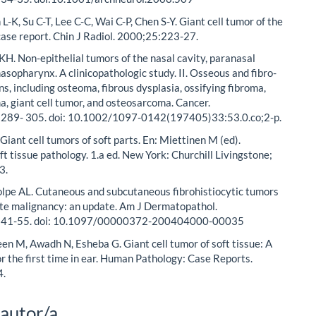
 L-K, Su C-T, Lee C-C, Wai C-P, Chen S-Y. Giant cell tumor of the
 case report. Chin J Radiol. 2000;25:223-27.
 KH. Non-epithelial tumors of the nasal cavity, paranasal
nasopharynx. A clinicopathologic study. II. Osseous and fibro-
ns, including osteoma, fibrous dysplasia, ossifying fibroma,
, giant cell tumor, and osteosarcoma. Cancer.
289- 305. doi: 10.1002/1097-0142(197405)33:53.0.co;2-p.
Giant cell tumors of soft parts. En: Miettinen M (ed).
ft tissue pathology. 1.a ed. New York: Churchill Livingstone;
3.
Folpe AL. Cutaneous and subcutaneous fibrohistiocytic tumors
ate malignancy: an update. Am J Dermatopathol.
141-55. doi: 10.1097/00000372-200404000-00035
een M, Awadh N, Esheba G. Giant cell tumor of soft tissue: A
or the first time in ear. Human Pathology: Case Reports.
4.
 autor/a