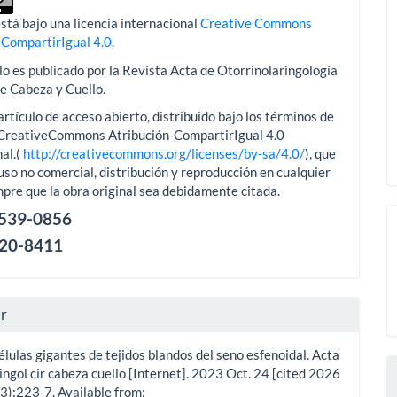
stá bajo una licencia internacional
Creative Commons
-CompartirIgual 4.0
.
lo es publicado por la Revista Acta de Otorrinolaringología
de Cabeza y Cuello.
artículo de acceso abierto, distribuido bajo los términos de
aCreativeCommons Atribución-CompartirIgual 4.0
al.(
http://creativecommons.org/licenses/by-sa/4.0/
), que
uso no comercial, distribución y reproducción en cualquier
pre que la obra original sea debidamente citada.
2539-0856
120-8411
ar
lulas gigantes de tejidos blandos del seno esfenoidal. Acta
ingol cir cabeza cuello [Internet]. 2023 Oct. 24 [cited 2026
3):223-7. Available from: