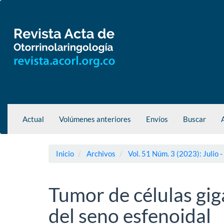
Navegación
principal
Contenido
principal
Barra
lateral
Actual
Volúmenes anteriores
Envíos
Buscar
Inicio
Archivos
Vol. 51 Núm. 3 (2023): Julio 
Tumor de células gig
del seno esfenoidal