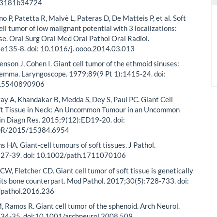
3181b34724
no P, Patetta R, Malvè L, Pateras D, De Matteis P, et al. Soft
ell tumor of low malignant potential with 3 localizations:
ase. Oral Surg Oral Med Oral Pathol Oral Radiol.
e135-8. doi: 10.1016/j. oooo.2014.03.013
nson J, Cohen I. Giant cell tumor of the ethmoid sinuses:
ilemma. Laryngoscope. 1979;89(9 Pt 1):1415-24. doi:
y.5540890906
y A, Khandakar B, Medda S, Dey S, Paul PC. Giant Cell
ft Tissue in Neck: An Uncommon Tumour in an Uncommon
lin Diagn Res. 2015;9(12):ED19-20. doi:
DR/2015/15384.6954
s HA. Giant-cell tumours of soft tissues. J Pathol.
:27-39. doi: 10.1002/path.1711070106
 CW, Fletcher CD. Giant cell tumor of soft tissue is genetically
 its bone counterpart. Mod Pathol. 2017;30(5):728-733. doi:
pathol.2016.236
Ramos R. Giant cell tumor of the sphenoid. Arch Neurol.
34-35. doi:10.1001/archneurol.2008.509