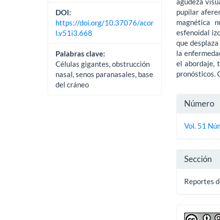
agudeza visua
pupilar afere
DOI:
magnética n
https://doi.org/10.37076/acor
esfenoidal iz
l.v51i3.668
que desplaza l
la enfermedad
Palabras clave:
el abordaje, 
Células gigantes, obstrucción
pronósticos. 
nasal, senos paranasales, base
del cráneo
Detall
Número
del
Vol. 51 Núm
artícu
Sección
Reportes d