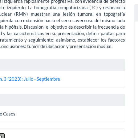
l izquierda rápidamente progresiva, con evidencia de defecto
nte izquierdo. La tomografía computarizada (TC) y resonancia
uclear (RMN) muestran una lesión tumoral en topografía
quierda con extensión hacia el seno cavernoso del mismo lado
a hipófisis. Discusión: el objetivo es describir la frecuencia de
 y las características en su presentación, definir pautas para
tratamiento y seguimiento; asimismo, establecer los factores
Conclusiones: tumor de ubicación y presentación inusual.
es
. 3 (2023): Julio - Septiembre
lo
e Casos