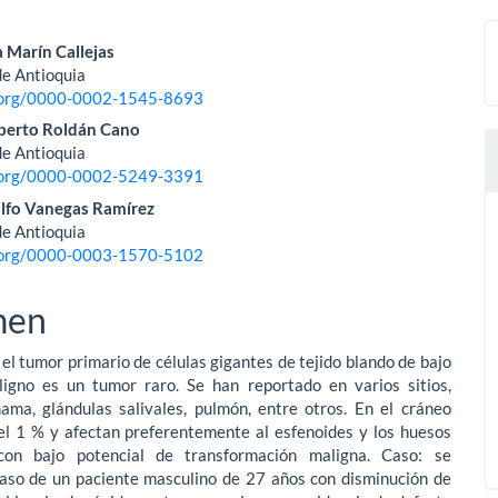
nido
 Marín Callejas
de Antioquia
pal
d.org/0000-0002-1545-8693
berto Roldán Cano
de Antioquia
lo
d.org/0000-0002-5249-3391
lfo Vanegas Ramírez
de Antioquia
d.org/0000-0003-1570-5102
men
 el tumor primario de células gigantes de tejido blando de bajo
ligno es un tumor raro. Se han reportado en varios sitios,
ama, glándulas salivales, pulmón, entre otros. En el cráneo
el 1 % y afectan preferentemente al esfenoides y los huesos
con bajo potencial de transformación maligna. Caso: se
caso de un paciente masculino de 27 años con disminución de