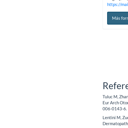
https://mai
Más for
Refer
Tuluc M, Zhang
Eur Arch Oto
006-0143-6.
Lentini M, Zuc
Dermatopatho