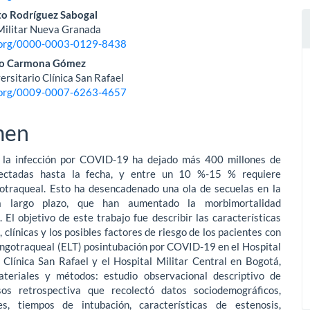
to Rodríguez Sabogal
Militar Nueva Granada
d.org/0000-0003-0129-8438
to Carmona Gómez
ersitario Clínica San Rafael
d.org/0009-0007-6263-4657
men
: la infección por COVID-19 ha dejado más 400 millones de
fectadas hasta la fecha, y entre un 10 %-15 % requiere
rotraqueal. Esto ha desencadenado una ola de secuelas en la
a largo plazo, que han aumentado la morbimortalidad
. El objetivo de este trabajo fue describir las características
 clínicas y los posibles factores de riesgo de los pacientes con
ingotraqueal (ELT) posintubación por COVID-19 en el Hospital
 Clínica San Rafael y el Hospital Militar Central en Bogotá,
teriales y métodos: estudio observacional descriptivo de
os retrospectiva que recolectó datos sociodemográficos,
es, tiempos de intubación, características de estenosis,