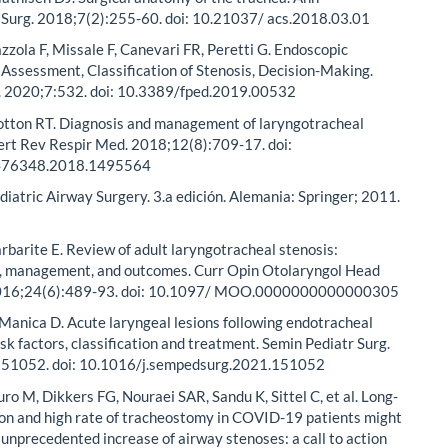
 Surg. 2018;7(2):255-60. doi: 10.21037/ acs.2018.03.01
zzola F, Missale F, Canevari FR, Peretti G. Endoscopic
Assessment, Classification of Stenosis, Decision-Making.
r. 2020;7:532. doi: 10.3389/fped.2019.00532
tton RT. Diagnosis and management of laryngotracheal
ert Rev Respir Med. 2018;12(8):709-17. doi:
476348.2018.1495564
diatric Airway Surgery. 3.a edición. Alemania: Springer; 2011.
barite E. Review of adult laryngotracheal stenosis:
, management, and outcomes. Curr Opin Otolaryngol Head
2016;24(6):489-93. doi: 10.1097/ MOO.0000000000000305
Manica D. Acute laryngeal lesions following endotracheal
isk factors, classification and treatment. Semin Pediatr Surg.
151052. doi: 10.1016/j.sempedsurg.2021.151052
uro M, Dikkers FG, Nouraei SAR, Sandu K, Sittel C, et al. Long-
on and high rate of tracheostomy in COVID-19 patients might
unprecedented increase of airway stenoses: a call to action