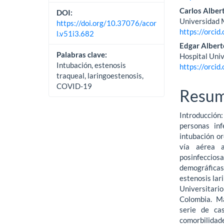
Carlos Alber
DOI:
Universidad 
https://doi.org/10.37076/acor
https://orci
l.v51i3.682
Edgar Alber
Palabras clave:
Hospital Univ
Intubación, estenosis
https://orci
traqueal, laringoestenosis,
COVID-19
Resu
Introducción
personas in
intubación o
vía aérea 
posinfecciosa
demográficas,
estenosis lar
Universitario
Colombia. Ma
serie de cas
comorbilidad