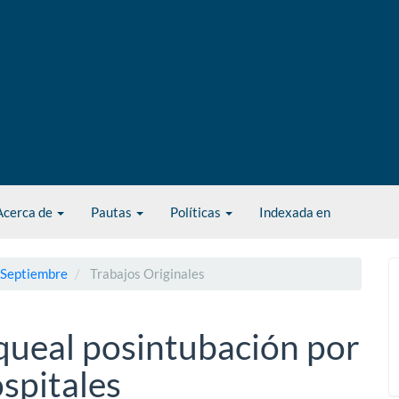
Acerca de
Pautas
Políticas
Indexada en
- Septiembre
Trabajos Originales
aqueal posintubación por
spitales