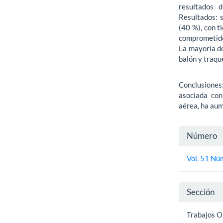
resultados d
Resultados: 
(40 %), con t
comprometido
La mayoría de
balón y traqu
Conclusiones:
asociada con
aérea, ha au
Detall
Número
del
Vol. 51 Núm
artícu
Sección
Trabajos O