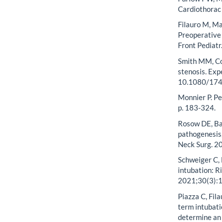
Cardiothorac
Filauro M, Ma
Preoperative 
Front Pediat
Smith MM, Co
stenosis. Exp
10.1080/17
Monnier P. Pe
p. 183-324.
Rosow DE, Bar
pathogenesis
Neck Surg. 
Schweiger C, 
intubation: R
2021;30(3):
Piazza C, Fila
term intubati
determine an 