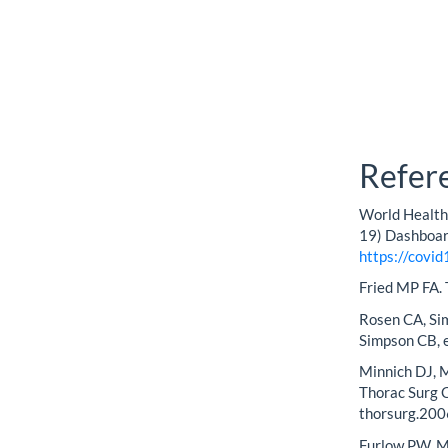
Refer
World Health
19) Dashboar
https://covid
Fried MP FA. 
Rosen CA, Si
Simpson CB, e
Minnich DJ, M
Thorac Surg C
thorsurg.200
Furlow PW, Ma