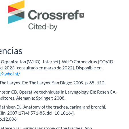
0
encias
 Organization (WHO) [Internet]. WHO Coronavirus (COVID-
d. 2023 [consultado en marzo de 2022]. Disponible en:
19.who.int/
The Larynx. En: The Larynx. San Diego; 2009. p. 85–112.
mpson CB. Operative techniques in Laryngology. En: Rosen CA,
ditores. Alemania: Springer; 2008.
athisen DJ. Anatomy of the trachea, carina, and bronchi.
lin. 2007;17(4):571-85. doi: 10.1016/j.
6.12.006
thisen DJ. Surgical anatomy of the trachea. Ann