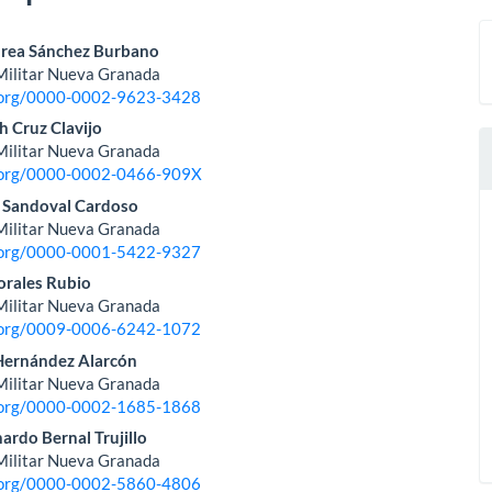
nido
drea Sánchez Burbano
Militar Nueva Granada
pal
d.org/0000-0002-9623-3428
h Cruz Clavijo
Militar Nueva Granada
lo
d.org/0000-0002-0466-909X
 Sandoval Cardoso
Militar Nueva Granada
d.org/0000-0001-5422-9327
orales Rubio
Militar Nueva Granada
d.org/0009-0006-6242-1072
 Hernández Alarcón
Militar Nueva Granada
d.org/0000-0002-1685-1868
rdo Bernal Trujillo
Militar Nueva Granada
d.org/0000-0002-5860-4806