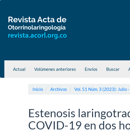
Navegación
principal
Contenido
principal
Barra
lateral
Actual
Volúmenes anteriores
Envíos
Buscar
Inicio
Archivos
Vol. 51 Núm. 3 (2023): Julio 
Estenosis laringotr
COVID-19 en dos ho