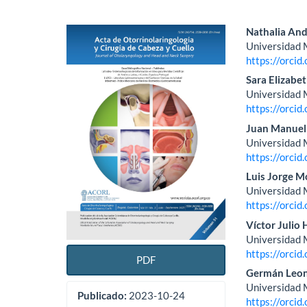
Barra
Conte
Nathalia An
Universidad 
lateral
princi
https://orci
del
del
Sara Elizabet
Universidad 
artículo
artícu
https://orci
Juan Manuel
Universidad 
https://orci
Luis Jorge M
Universidad 
https://orci
Víctor Julio
Universidad 
https://orci
PDF
Germán Leona
Universidad 
Publicado:
2023-10-24
https://orci