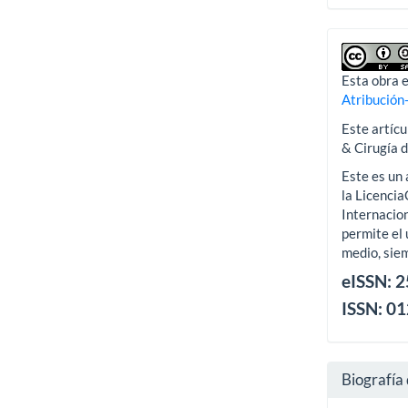
Esta obra e
Atribución
Este artícu
& Cirugía 
Este es un 
la Licenci
Internacion
permite el 
medio, siem
eISSN: 
ISSN: 0
Biografía 