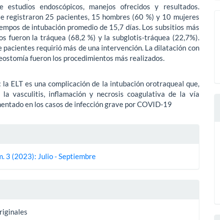
e estudios endoscópicos, manejos ofrecidos y resultados.
se registraron 25 pacientes, 15 hombres (60 %) y 10 mujeres
iempos de intubación promedio de 15,7 días. Los subsitios más
s fueron la tráquea (68,2 %) y la subglotis-tráquea (22,7%).
 pacientes requirió más de una intervención. La dilatación con
eostomía fueron los procedimientos más realizados.
 la ELT es una complicación de la intubación orotraqueal que,
 la vasculitis, inflamación y necrosis coagulativa de la vía
mentado en los casos de infección grave por COVID-19
es
. 3 (2023): Julio - Septiembre
lo
riginales