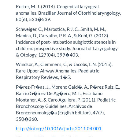
Rutter, M. J. (2014). Congenital laryngeal
anomalies. Brazilian Journal of Otorhinolaryngology,
80(6), 533�539.
Schweiger, C., Marostica, P. J. C., Smith, M. M.,
Manica, D., Carvalho, P. R. A., & Kuhl, G. (2013).
Incidence of post-intubation subglottic stenosis in
children: prospective study. Journal of Laryngology
& Otology, 127(04), 399�403.
Windsor, A., Clemmens, C., & Jacobs, I. N. (2015).
Rare Upper Airway Anomalies. Paediatric
Respiratory Reviews, 1�5.
P�rez-Fr�as, J., Moreno Gald�, A., P�rez Ruiz, E.,
Barrio G�mez De Ag�ero, M. I., Escribano
Montaner, A., & Caro Aguilera, P. (2011). Pediatric
Bronchoscopy Guidelines. Archivos de
Bronconeumolog�a (English Edition), 47(7),
350�360.
http://doi.org/10.1016/j.arbr.2011.04.001