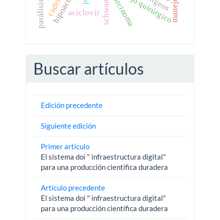
parálisis facial
schwannoma
manejo quirúrgico
hipoacusia.
carcinoma
aciclovir
Buscar artículos
Edición precedente
Siguiente edición
Primer artículo
El sistema doi " infraestructura digital"
para una producción científica duradera
Artículo precedente
El sistema doi " infraestructura digital"
para una producción científica duradera