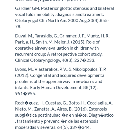
Gardner GM. Posterior glottic stenosis and bilateral
vocal fold immobility: diagnosis and treatment.
Otolaryngol Clin North Am. 2000 Aug;33(4):855-
78.
Duval, M., Tarasidis, G., Grimmer, J. F., Muntz, H. R.,
Park, a. H., Smith, M. Meier, J. (2015). Role of
operative airway evaluation in children with
recurrent croup: A retrospective cohort study.
Clinical Otolaryngology, 40(3), 227�233.
Lyons, M., Vlastarakos, P. V., & Nikolopoulos, T. P.
(2012). Congenital and acquired developmental
problems of the upper airway in newborns and
infants. Early Human Development, 88(12),
951�955.
Rodr�guez, H., Cuestas, G., Botto, H., Cocciaglia, A.,
Nieto, M., Zanetta, A., Aires, B. (2016). Estenosis
subgl�tica postintubaci�n en ni�os. Diagn�stico
, tratamiento y prevenci�n de las estenosis
moderadas y severas, 64(5), 339�344.