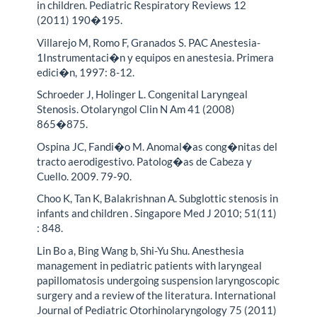
in children. Pediatric Respiratory Reviews 12
(2011) 190�195.
Villarejo M, Romo F, Granados S. PAC Anestesia-
1Instrumentaci�n y equipos en anestesia. Primera
edici�n, 1997: 8-12.
Schroeder J, Holinger L. Congenital Laryngeal
Stenosis. Otolaryngol Clin N Am 41 (2008)
865�875.
Ospina JC, Fandi�o M. Anomal�as cong�nitas del
tracto aerodigestivo. Patolog�as de Cabeza y
Cuello. 2009. 79-90.
Choo K, Tan K, Balakrishnan A. Subglottic stenosis in
infants and children . Singapore Med J 2010; 51(11)
: 848.
Lin Bo a, Bing Wang b, Shi-Yu Shu. Anesthesia
management in pediatric patients with laryngeal
papillomatosis undergoing suspension laryngoscopic
surgery and a review of the literatura. International
Journal of Pediatric Otorhinolaryngology 75 (2011)