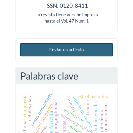
ISSN: 0120-8411
La revista tiene versión impresa
hasta el Vol. 47 Num. 1
Enviar un artículo
Palabras clave
senos paranasales.
células claras
estroboscopia.
rinoplastia
atresia de coanas
it-mais
trauma
sulcus vocalis
cadena del simpático.
paraganglioma
manejo endoscópico.
explosivos
tratamiento.
perforación
tumores parafaríngeos