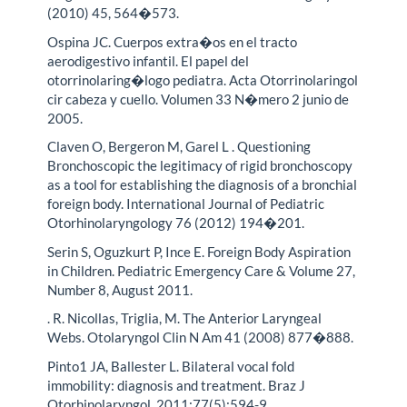
(2010) 45, 564�573.
Ospina JC. Cuerpos extra�os en el tracto
aerodigestivo infantil. El papel del
otorrinolaring�logo pediatra. Acta Otorrinolaringol
cir cabeza y cuello. Volumen 33 N�mero 2 junio de
2005.
Claven O, Bergeron M, Garel L . Questioning
Bronchoscopic the legitimacy of rigid bronchoscopy
as a tool for establishing the diagnosis of a bronchial
foreign body. International Journal of Pediatric
Otorhinolaryngology 76 (2012) 194�201.
Serin S, Oguzkurt P, Ince E. Foreign Body Aspiration
in Children. Pediatric Emergency Care & Volume 27,
Number 8, August 2011.
. R. Nicollas, Triglia, M. The Anterior Laryngeal
Webs. Otolaryngol Clin N Am 41 (2008) 877�888.
Pinto1 JA, Ballester L. Bilateral vocal fold
immobility: diagnosis and treatment. Braz J
Otorhinolaryngol. 2011;77(5):594-9.