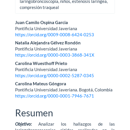
laringobroncoscopia, niños, estenosis laríngea,
compresión traqueal
Contenido
Juan Camilo Ospina Garcia
Pontificia Universidad Javeriana
principal
https://orcid.org/0009-0008-6424-0253
del
Natalia Alejandra Gélvez Rondón
Pontificia Universidad Javeriana
artículo
https://orcid.org/0000-0003-3868-341X
Carolina Wuesthoff Prieto
Pontificia Universidad Javeriana
https://orcid.org/0000-0002-5287-0345
Carolina Mateus Góngora
Pontificia Universidad Javeriana. Bogotá, Colombia
https://orcid.org/0000-0001-7946-7671
Resumen
Objetivo:
Analizar los hallazgos de las
laringobroncoscopias rígidas realizadas en la