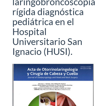
laringobroncoscopia
rígida diagnóstica
pediátrica en el
Hospital
Universitario San
Ignacio (HUSI).
Barra
lateral
del
artículo