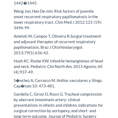
1442�1445.
Wang Jun, Han De-min. Risk factors of juvenile
onset recurrent respiratory papillomatosis in the
lower respiratory tract. Chin Med J 2012;125 (19):
3496-99.
Ameloti M, Campos T, Oliveira R.Surgial treatment
and adjuvant therapies of recurrent respiratory
papillomatosis. Braz J Otorhinolaryngol.
2013;79(5):636-42.
Huoh KC, Rosbe KW. Infantile hemangiomas of head
and neck. Pediatric Clin North Am. 2013 Agosto; 60
(4):937-49.
S�nchez A, Carrasco M. Anillos vasculares y Slings.
Cap�tulo 33: 473-481.
Gardella C, Girosi D, Rossi G. Tracheal compression
by aberrant innominate artery: clinical
presentations in infants and children, indications for
surgical correction by aortopexy, and short- and
long-term outcome. Journal of Pediatric Surgery