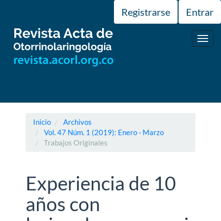
Navegación
Registrarse
Entrar
principal
Contenido
principal
Toggl
Barra
navig
lateral
Inicio
Archivos
Vol. 47 Núm. 1 (2019): Enero - Marzo
Trabajos Originales
Experiencia de 10
años con