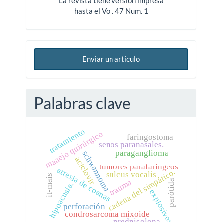
La revista tiene versión impresa
hasta el Vol. 47 Num. 1
Enviar un artículo
Palabras clave
tratamiento
manejo quirúrgico
faringostoma
senos paranasales.
paraganglioma
schwannoma
aciclovir
tumores parafaríngeos
atresia de coanas
cadena del simpático.
sulcus vocalis
it-mais
trauma
parótida
hipoacusia.
explosivos
perforación
condrosarcoma mixoide
prednisolona