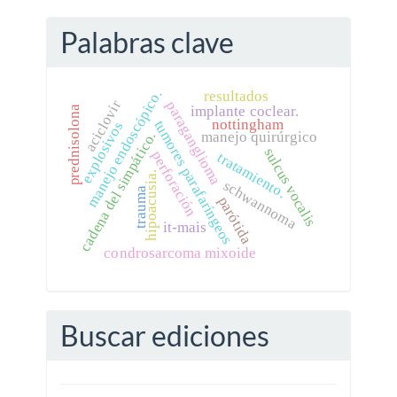
Palabras clave
manejo endoscópico.
resultados
aciclovir
paraganglioma
implante coclear.
prednisolona
nottingham
tumores parafaríngeos
explosivos
manejo quirúrgico
cadena del simpático.
sulcus vocalis
perforación
tratamiento.
hipoacusia.
schwannoma
trauma
parótida
it-mais
condrosarcoma mixoide
Buscar ediciones