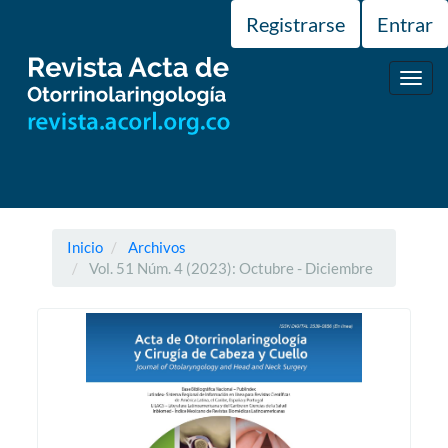
Navegación
Registrarse
Entrar
principal
Contenido
principal
Toggl
Barra
navig
lateral
Inicio
Archivos
Vol. 51 Núm. 4 (2023): Octubre - Diciembre