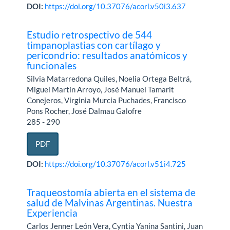
DOI:
https://doi.org/10.37076/acorl.v50i3.637
Estudio retrospectivo de 544
timpanoplastias con cartílago y
pericondrio: resultados anatómicos y
funcionales
Silvia Matarredona Quiles, Noelia Ortega Beltrá,
Miguel Martín Arroyo, José Manuel Tamarit
Conejeros, Virginia Murcia Puchades, Francisco
Pons Rocher, José Dalmau Galofre
285 - 290
PDF
DOI:
https://doi.org/10.37076/acorl.v51i4.725
Traqueostomía abierta en el sistema de
salud de Malvinas Argentinas. Nuestra
Experiencia
Carlos Jenner León Vera, Cyntia Yanina Santini, Juan