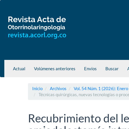
Navegación
principal
Contenido
principal
Barra
lateral
Actual
Volúmenes anteriores
Envíos
Buscar
Inicio
Archivos
Vol. 54 Núm. 1 (2026): Enero
Técnicas quirúrgicas, nuevas tecnologías o pro
Recubrimiento del l