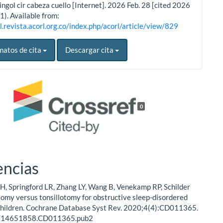
ingol cir cabeza cuello [Internet]. 2026 Feb. 28 [cited 2026
1). Available from:
l.revista.acorl.org.co/index.php/acorl/article/view/829
matos de cita
Descargar cita
0
encias
H, Springford LR, Zhang LY, Wang B, Venekamp RP, Schilder
tomy versus tonsillotomy for obstructive sleep-disordered
 children. Cochrane Database Syst Rev. 2020;4(4):CD011365.
2/14651858.CD011365.pub2