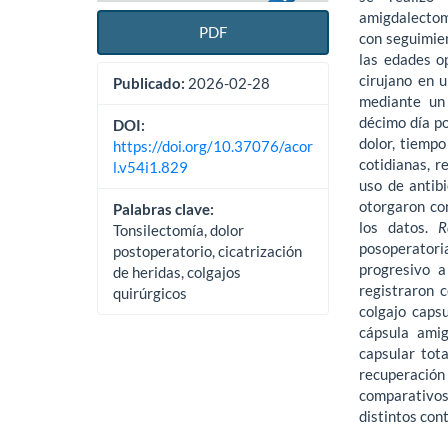
amigdalectomí
PDF
con seguimie
las edades o
cirujano en u
Publicado:
2026-02-28
mediante un 
décimo día po
DOI:
dolor, tiempo
https://doi.org/10.37076/acor
cotidianas, r
l.v54i1.829
uso de antibi
otorgaron co
Palabras clave:
los datos.
R
Tonsilectomía, dolor
posoperator
postoperatorio, cicatrización
progresivo a
de heridas, colgajos
registraron c
quirúrgicos
colgajo caps
cápsula amig
capsular tota
recuperación
comparativos 
distintos cont