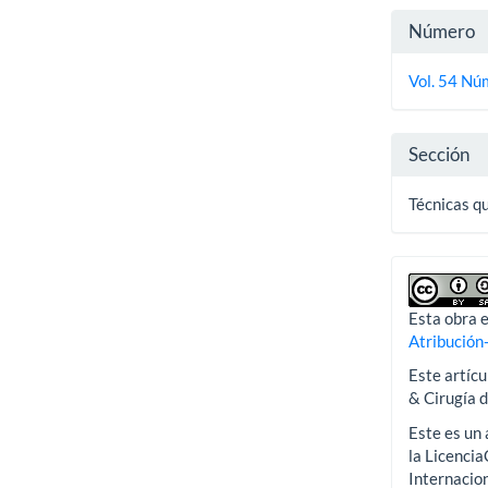
Detall
Número
del
Vol. 54 Nú
artícu
Sección
Técnicas q
Esta obra e
Atribución
Este artícu
& Cirugía 
Este es un 
la Licenci
Internacion