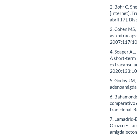
2. Bohr C, Sh
[Internet]. T
abril 17]. Dis
3. Cohen MS, 
vs. extracaps
2007;117(10
4. Soaper AL,
A short-term 
extracapsular
2020;133:109
5. Godoy JM, 
adenoamigdal
6. Bahamonde 
comparativo 
tradicional. 
7. Lamadrid-B
Orozco F, La
amigdalecto