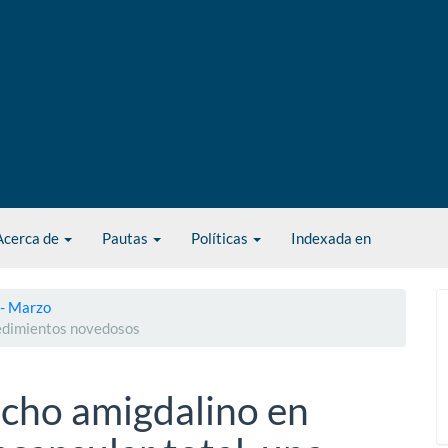
Acerca de
Pautas
Políticas
Indexada en
 - Marzo
cedimientos novedosos
echo amigdalino en