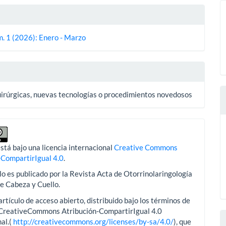
es
m. 1 (2026): Enero - Marzo
lo
uirúrgicas, nuevas tecnologías o procedimientos novedosos
stá bajo una licencia internacional
Creative Commons
-CompartirIgual 4.0
.
lo es publicado por la Revista Acta de Otorrinolaringología
de Cabeza y Cuello.
artículo de acceso abierto, distribuido bajo los términos de
aCreativeCommons Atribución-CompartirIgual 4.0
al.(
http://creativecommons.org/licenses/by-sa/4.0/
), que