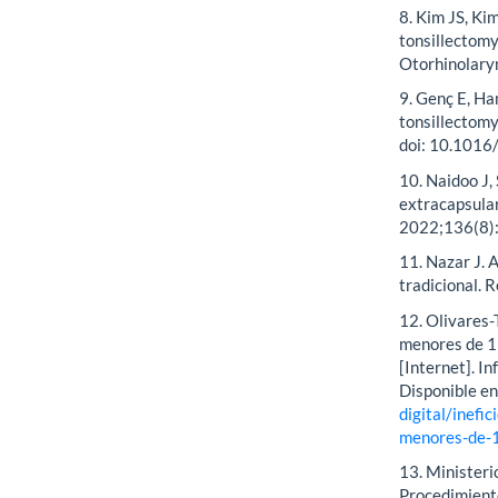
8. Kim JS, Ki
tonsillectomy
Otorhinolary
9. Genç E, Ha
tonsillectomy
doi: 10.1016/
10. Naidoo J,
extracapsular
2022;136(8)
11. Nazar J. 
tradicional. 
12. Olivares-
menores de 1
[Internet]. I
Disponible e
digital/inefi
menores-de-1
13. Ministeri
Procedimiento