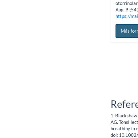
otorrinolar
Aug. 9];54(
https://mai
Más for
Refer
1. Blackshaw 
AG. Tonsillec
breathing in
doi: 10.100