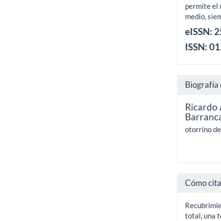
permite el 
medio, siem
eISSN: 
ISSN: 0
Biografía 
Ricardo 
Barranc
otorrino de
Cómo cit
Recubrimie
total, una