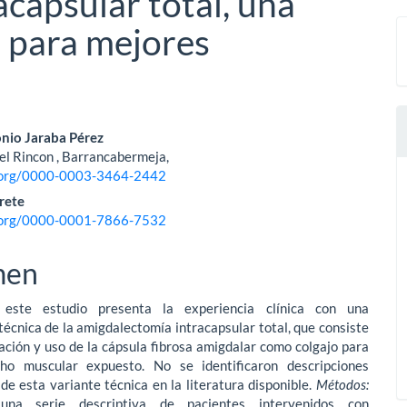
capsular total, una
 para mejores
nido
nio Jaraba Pérez
el Rincon , Barrancabermeja,
pal
d.org/0000-0003-3464-2442
rete
d.org/0000-0001-7866-7532
lo
men
:
este estudio presenta la experiencia clínica con una
téc­nica de la amigdalectomía intracapsular total, que consiste
ación y uso de la cápsula fibrosa amigdalar como colgajo para
cho muscular expuesto. No se identificaron descripciones
de esta variante técnica en la litera­tura disponible.
Métodos:
una serie descriptiva de pacientes intervenidos con