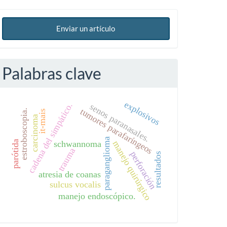
Enviar un artículo
Palabras clave
explosivos
cadena del simpático.
senos paranasales.
tumores parafaríngeos
estroboscopia.
it-mais
carcinoma
paraganglioma
parótida
schwannoma
manejo quirúrgico
trauma
perforación
resultados
atresia de coanas
sulcus vocalis
manejo endoscópico.