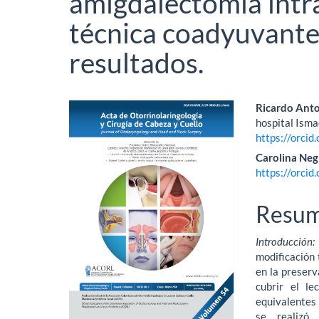
amigdalectomía intra
técnica coadyuvante
resultados.
Barra
Conte
Ricardo Anto
hospital Isma
lateral
princi
https://orci
del
del
Carolina Neg
https://orci
artículo
artícu
Resu
Introducción
modificación 
en la preserv
cubrir el le
equivalentes 
se realizó 