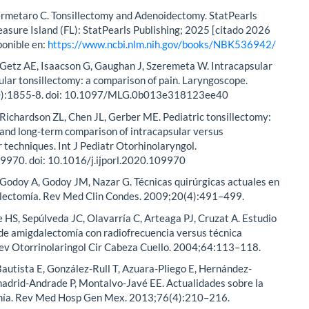
ermetaro C. Tonsillectomy and Adenoidectomy. StatPearls
reasure Island (FL): StatPearls Publishing; 2025 [citado 2026
ponible en:
https://www.ncbi.nlm.nih.gov/books/NBK536942/
Getz AE, Isaacson G, Gaughan J, Szeremeta W. Intracapsular
ular tonsillectomy: a comparison of pain. Laryngoscope.
):1855-8. doi: 10.1097/MLG.0b013e318123ee40
 Richardson ZL, Chen JL, Gerber ME. Pediatric tonsillectomy:
and long-term comparison of intracapsular versus
 techniques. Int J Pediatr Otorhinolaryngol.
970. doi: 10.1016/j.ijporl.2020.109970
Godoy A, Godoy JM, Nazar G. Técnicas quirúrgicas actuales en
ectomía. Rev Med Clin Condes. 2009;20(4):491–499.
HS, Sepúlveda JC, Olavarría C, Arteaga PJ, Cruzat A. Estudio
de amigdalectomía con radiofrecuencia versus técnica
Rev Otorrinolaringol Cir Cabeza Cuello. 2004;64:113–118.
autista E, González-Rull T, Azuara-Pliego E, Hernández-
madrid-Andrade P, Montalvo-Javé EE. Actualidades sobre la
mía. Rev Med Hosp Gen Mex. 2013;76(4):210–216.