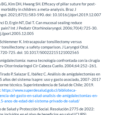
m BG, Kim DH, Hwang SH. Efficacy of pillar suture for post-
 morbidity in children: a meta-analysis. Braz J
ngol. 2021;87(5):583-590. doi: 10.1016/j.bjorl.2019.12.007
nci D, Ergin NT, Dal T. Can mucosal sealing reduce
 pain? Int J Pediatr Otorhinolaryngol. 2006;70(4):725-30.
j.ijporl.2005.12.005
 Schlemmer K. Intracapsular tonsillectomy versus
 tonsillectomy: a safety comparison. J Laryngol Otol.
:720-725. doi: 10.1017/S0022215121002565
Amigdalectomía: nueva tecnología confrontada con la cirugía
Rev Otorrinolaringol Cir Cabeza Cuello. 2004;64:252–261.
Tirado P, Salazar E, Ibáñez C. Análisis de amigdalectomías en
5 años del sistema Isapre: uso y gasto asociado, 2007–2017
nforme técnico. Superintendencia de Salud de Chile; 2019.
n:
https://www.superdesalud.gob.cl/biblioteca-
ciencia-del-gasto-en-salud-analisis-de-amigdalectomias-en-
5-anos-de-edad-del-sistema-privado-de-salud/
o de Salud y Protección Social. Resolución 2775 de 2022:
s incluidos en el plan de beneficios en salud (CUPS)