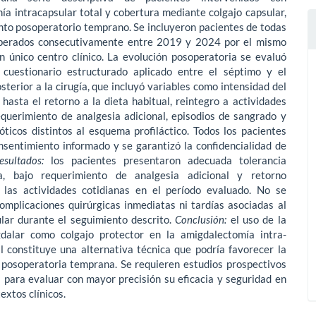
a intracapsular total y cobertura mediante colgajo capsular,
nto posoperatorio temprano. Se incluyeron pacientes de todas
perados consecutivamente entre 2019 y 2024 por el mismo
n úni­co centro clínico. La evolución posoperatoria se evaluó
cuestionario estructurado aplicado entre el séptimo y el
sterior a la cirugía, que in­cluyó variables como intensidad del
 hasta el retorno a la dieta habitual, reintegro a actividades
equerimiento de analgesia adicional, episodios de sangrado y
óticos distintos al esquema profiláctico. Todos los pa­cientes
nsentimiento informado y se garantizó la confidencialidad de
esultados:
los pacientes presentaron adecuada tolerancia
ia, bajo requerimiento de analgesia adicional y retorno
 las actividades cotidia­nas en el período evaluado. No se
omplicaciones quirúrgicas inmediatas ni tardías asociadas al
ular durante el seguimiento descrito.
Conclusión:
el uso de la
dalar como colgajo protector en la amigdalectomía intra­
l constituye una alternativa técnica que podría favorecer la
 posoperatoria temprana. Se requieren estudios prospectivos
para eva­luar con mayor precisión su eficacia y seguridad en
extos clínicos.